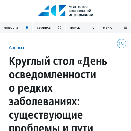
Перейти
к
содержанию
новости
сервисы
поиск
меню
18+
Анонсы
Круглый стол «День
осведомленности
о редких
заболеваниях:
существующие
проблемы и пути