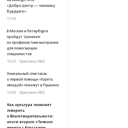
«Добро.Центр — человеку
будущего»
17:39
В Москве и Петербурге
пройдут тренинги
по профилактике выгорания
для помогающих
специалистов
15:32
·
Прислано НКО
Уникальный спектакль
о первой помощи «Гореть
звездой» покажут в Пушкино
13:58
·
Прислано НКО
Как культура помогает
говорить
о благотворительности:
итоги второго «Теплого
вечера с Кольским»