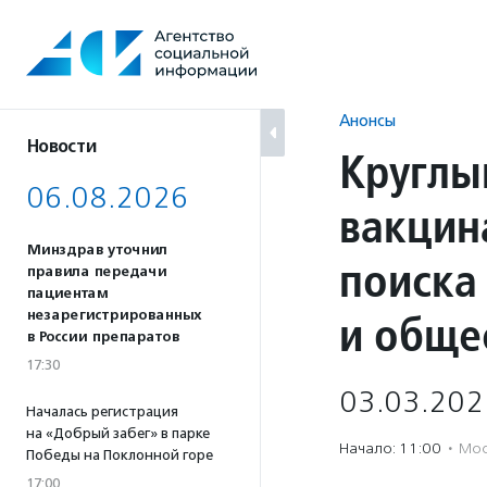
Перейти
к
содержанию
Анонсы
Новости
Круглы
06.08.2026
вакцин
Минздрав уточнил
поиска
правила передачи
пациентам
и обще
незарегистрированных
в России препаратов
17:30
03.03.202
Началась регистрация
на «Добрый забег» в парке
Начало: 11:00
·
Мос
Победы на Поклонной горе
17:00