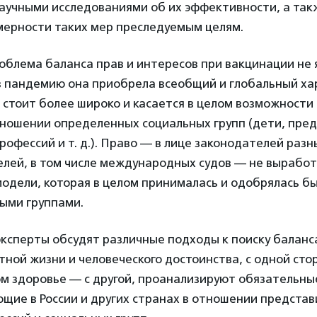
аучными исследованиями об их эффективности, а та
мерности таких мер преследуемым целям.
облема баланса прав и интересов при вакцинации не 
в пандемию она приобрела всеобщий и глобальный хар
 стоит более широко и касается в целом возможности
тношении определенных социальных групп (дети, пре
офессий и т. д.). Право — в лице законодателей разн
лей, в том числе международных судов — не выработ
одели, которая в целом принималась и одобрялась б
ыми группами.
эксперты обсудят различные подходы к поиску балан
тной жизни и человеческого достоинства, с одной сто
м здоровье — с другой, проанализируют обязательн
щие в России и других странах в отношении предста