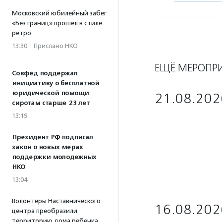
Московский юбилейный забег
«Без границ» прошел в стиле
ретро
13:30
·
Прислано НКО
ЕЩЁ МЕРОПР
Совфед поддержал
инициативу о бесплатной
юридической помощи
21.08.202
сиротам старше 23 лет
13:19
Президент РФ подписал
закон о новых мерах
поддержки молодежных
НКО
13:04
Волонтеры Наставнического
16.08.202
центра преобразили
территорию дома ребенка