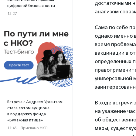
достаточными н
цифровой безопасности
анализом сораз
13:27
Сама по себе пр
однако именно 
время проблема
вакцинации в о
определенных пр
правопримените
универсальной м
заинтересованн
Встреча с Андреем Ургантом
В ходе встречи 
стала лотом аукциона
на уважение час
в поддержку фонда
об общественно
«Бумажная птица»
меры, существую
11:45
·
Прислано НКО