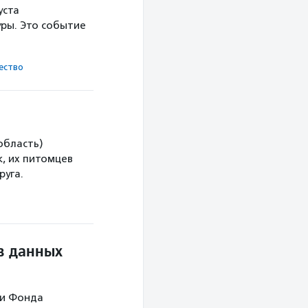
уста
ры. Это событие
ест­во
область)
, их питомцев
руга.
в данных
ми Фонда