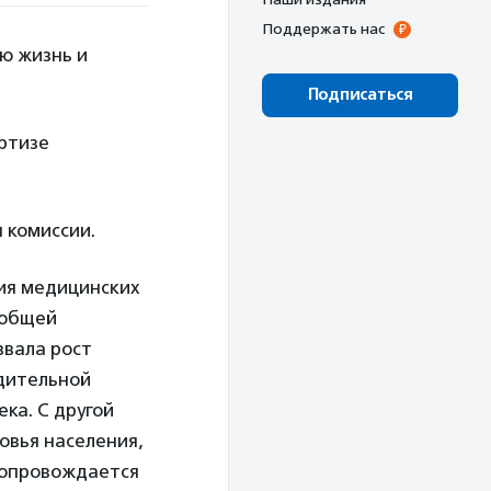
Поддержать нас
ю жизнь и
Подписаться
ртизе
 комиссии.
ия медицинских
еобщей
звала рост
удительной
ка. С другой
овья населения,
сопровождается