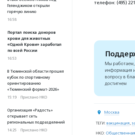
телефон: (495) 22
Геленджиком открыли
горячую линию
16:58
Портал поиска доноров
крови для животных
«Одной Крови» заработал
по всей России
Поддерж
16:53
Мы работаем, 
информация и
В Тюменской области прошел
вопросу в бла
кубок по спортивному
достигнем
ориентированию
«Тюменский формат-2026»
15:19
·
Прислано НКО
Организация «Радость»
Москва
открывает сеть
региональных подразделений
ТЕГИ:
вакцинация
,
з
14:25
·
Прислано НКО
НКО:
Общественная