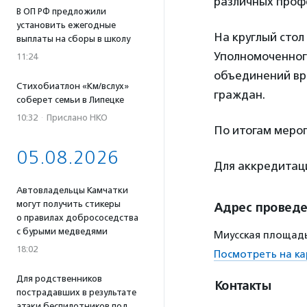
различных профе
В ОП РФ предложили
установить ежегодные
На круглый сто
выплаты на сборы в школу
Уполномоченног
11:24
объединений вр
Стихобиатлон «Км/вслух»
граждан.
соберет семьи в Липецке
10:32
·
Прислано НКО
По итогам меро
05.08.2026
Для аккредита
Автовладельцы Камчатки
могут получить стикеры
Адрес провед
о правилах добрососедства
с бурыми медведями
Миусская площадь,
18:02
Посмотреть на ка
Для родственников
Контакты
пострадавших в результате
атаки беспилотников под