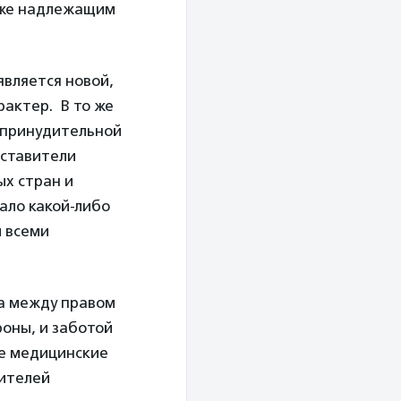
кже надлежащим
является новой,
актер. В то же
 принудительной
дставители
ых стран и
ало какой-либо
ы всеми
са между правом
роны, и заботой
ые медицинские
вителей