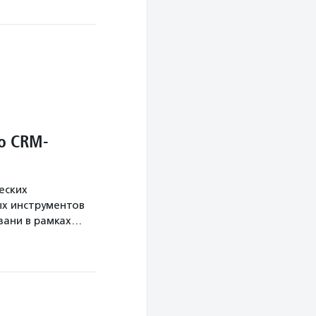
о CRM-
еских
х инструментов
язани в рамках…