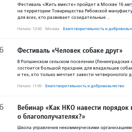
Фестиваль «Жить вместе» пройдет в Москве 16 авг
на территории Товарищества Рябовской мануфакту
для всех, кто развивает созидательные…
Начало: 12:00
·
Москва
·
Благотвори­тель­ность и доброволь­ч
6
Фестиваль «Человек собаке друг»
В Ропшинском сельском поселении (Ленинградская 
состоится большой праздник для владельцев собак
и тех, кто только мечтает завести четвероногого д
Начало: 11:00
·
Благотвори­тель­ность и доброволь­чест­во
6
Вебинар «Как НКО навести порядок 
о благополучателях?»
Школа управления некоммерческими организация