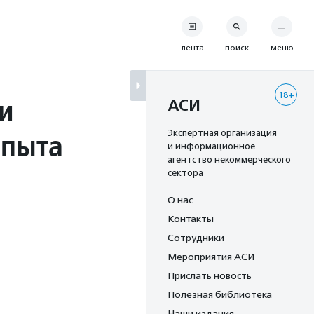
лента
поиск
меню
18+
и
АСИ
опыта
Экспертная организация
и информационное
агентство некоммерческого
сектора
О нас
Контакты
Сотрудники
Мероприятия АСИ
Прислать новость
Полезная библиотека
Наши издания