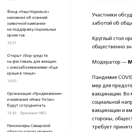
Фонд «Наш Норильск»
Участники обсуд
напомнил об осенней
заботой об общ
заявочной кампании
на поддержку социальных
проектов
Круглый стол о
16:31
общественно зн
Открыт сбор средств
Модератор —
М
на фестиваль для женщин
с онкозаболеваниями «Еще
краше в танце»
Пандемия COVID
14:50
мер для предот
вакцинации. Во 
Организация «Продвижение»
и компания «Инва-Титан»
социальной нап
будут сотрудничать
вакцинации и вм
13:30
·
Прислано НКО
стороны, общес
Пенсионеры Самарской
требует принят
области освоят правила