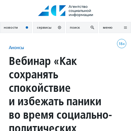
Перейти
к
содержанию
новости
сервисы
поиск
меню
18+
Анонсы
Вебинар «Как
сохранять
спокойствие
и избежать паники
во время социально-
политических