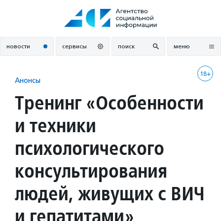
Перейти
к
содержанию
новости
сервисы
поиск
меню
18+
Анонсы
Тренинг «Особенности
и техники
психологического
консультирования
людей, живущих с ВИЧ
и гепатитами»