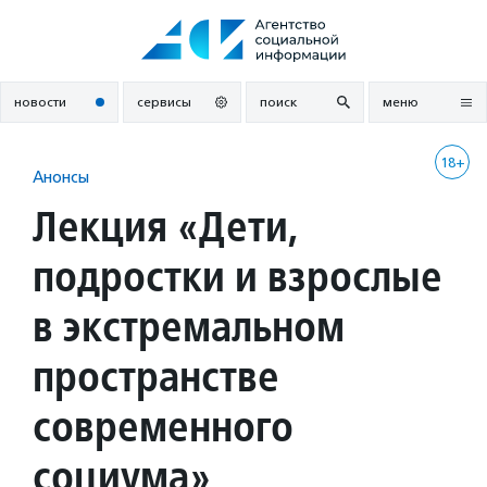
Перейти
к
содержанию
новости
сервисы
поиск
меню
18+
Анонсы
Лекция «Дети,
подростки и взрослые
в экстремальном
пространстве
современного
социума»