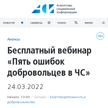
Перейти
к
содержанию
новости
сервисы
поиск
меню
18+
Анонсы
Бесплатный вебинар
«Пять ошибок
добровольцев в ЧС»
24.03.2022
Начало: 10:00
·
Онлайн
·
Благотвори­тель­ность и
доброволь­чест­во