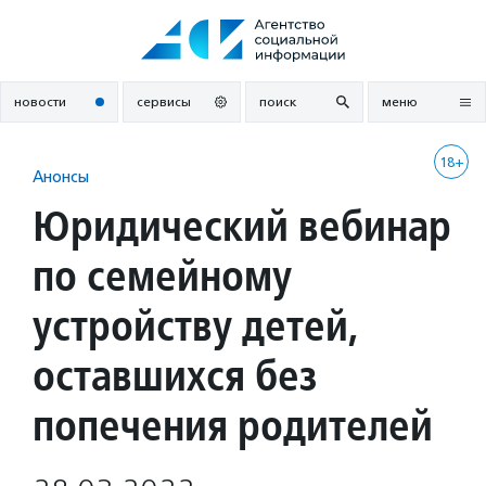
Перейти
к
содержанию
новости
сервисы
поиск
меню
18+
Анонсы
Юридический вебинар
по семейному
устройству детей,
оставшихся без
попечения родителей