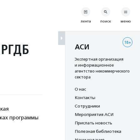
лента
поиск
меню
18+
 РГДБ
АСИ
Экспертная организация
и информационное
агентство некоммерческого
сектора
О нас
Контакты
Сотрудники
ская
Мероприятия АСИ
мках программы
Прислать новость
Полезная библиотека
Наши издания