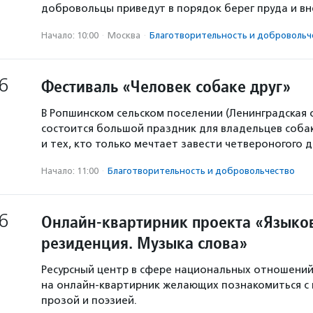
добровольцы приведут в порядок берег пруда и в
Начало: 10:00
·
Москва
·
Благотвори­тель­ность и доброволь­ч
6
Фестиваль «Человек собаке друг»
В Ропшинском сельском поселении (Ленинградская 
состоится большой праздник для владельцев собак
и тех, кто только мечтает завести четвероногого д
Начало: 11:00
·
Благотвори­тель­ность и доброволь­чест­во
6
Онлайн-квартирник проекта «Языков
резиденция. Музыка слова»
Ресурсный центр в сфере национальных отношени
на онлайн-квартирник желающих познакомиться с
прозой и поэзией.