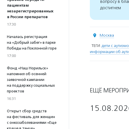
вопросу в бла
пациентам
достигнем
незарегистрированных
в России препаратов
17:30
Москва
Началась регистрация
на «Добрый забег» в парке
ТЕГИ:
дети с аутизм
Победы на Поклонной горе
информации об аут
17:00
Фонд «Наш Норильск»
напомнил об осенней
заявочной кампании
на поддержку социальных
ЕЩЁ МЕРОПР
проектов
16:31
15.08.202
Открыт сбор средств
на фестиваль для женщин
с онкозаболеваниями «Еще
краше в танце»