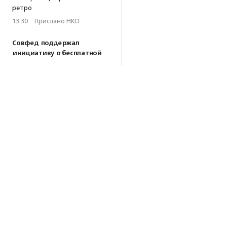
ретро
13:30
·
Прислано НКО
Совфед поддержал
инициативу о бесплатной
юридической помощи
сиротам старше 23 лет
13:19
Президент РФ подписал
закон о новых мерах
поддержки молодежных
НКО
13:04
Волонтеры Наставнического
центра преобразили
территорию дома ребенка
при колонии в Можайске
10:32
·
Прислано НКО
Об агентстве