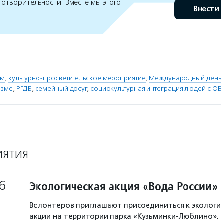
готворительности. Вместе мы этого
Внести
ом
,
культурно-просветительское мероприятие
,
Международный день
изме
,
РГДБ
,
семейный досуг
,
социокультурная интеграция людей с О
ИЯТИЯ
6
Экологическая акция «Вода России»
Волонтеров приглашают присоединиться к экологи
акции на территории парка «Кузьминки-Люблино». 