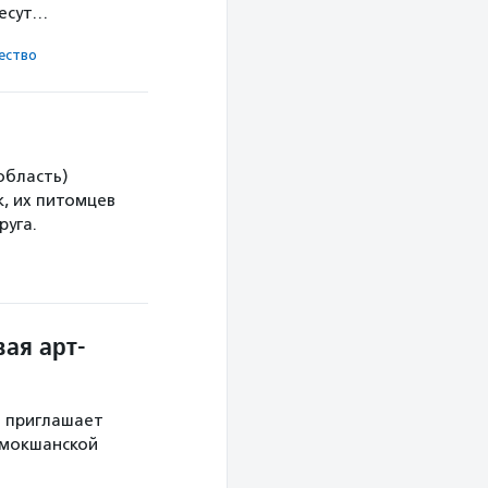
несут…
ест­во
область)
, их питомцев
руга.
ая арт-
й приглашает
 мокшанской