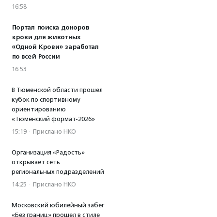
16:58
Портал поиска доноров
крови для животных
«Одной Крови» заработал
по всей России
16:53
В Тюменской области прошел
кубок по спортивному
ориентированию
«Тюменский формат-2026»
15:19
·
Прислано НКО
Организация «Радость»
открывает сеть
региональных подразделений
14:25
·
Прислано НКО
Московский юбилейный забег
«Без границ» прошел в стиле