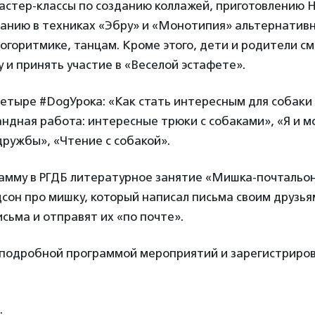
мастер-классы по созданию коллажей, приготовлению
ванию в техниках «Эбру» и «Монотипия» альтернатив
огоритмике, танцам. Кроме этого, дети и родители с
у и принять участие в «Веселой эстафете».
етыре #DogУрока: «Как стать интересным для собаки 
ндная работа: интересные трюки с собаками», «Я и мо
ружбы», «Чтение с собакой».
амму в РГДБ литературное занятие «Мишка-почтальон
он про мишку, который написал письма своим друзья
сьма и отправят их «по почте».
 подробной программой мероприятий и зарегистриро
.