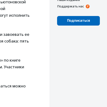
 Ньютоновской
Поддержать нас
ной
могут исполнить
Подписаться
и завоевать ее
я собака: пять
» по книге
м. Участники
ваться можно