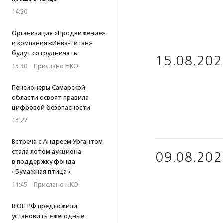
14:50
Организация «Продвижение»
и компания «Инва-Титан»
будут сотрудничать
15.08.202
13:30
·
Прислано НКО
Пенсионеры Самарской
области освоят правила
цифровой безопасности
13:27
Встреча с Андреем Ургантом
стала лотом аукциона
09.08.202
в поддержку фонда
«Бумажная птица»
11:45
·
Прислано НКО
В ОП РФ предложили
установить ежегодные