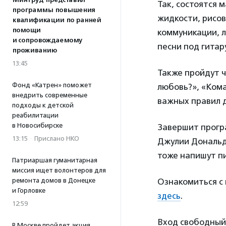
Минтруд представил
Так, состоятся 
программы повышения
жидкости, рисо
квалификации по ранней
помощи
коммуникации, л
и сопровождаемому
песни под гитар
проживанию
13:45
Также пройдут ч
Фонд «Катрен» поможет
любовь?», «Кома
внедрить современные
важных правил д
подходы к детской
реабилитации
в Новосибирске
Завершит прогр
13:15
·
Прислано НКО
Джулии Дональдс
тоже напишут пи
Патриаршая гуманитарная
миссия ищет волонтеров для
ремонта домов в Донецке
Ознакомиться с
и Горловке
здесь
.
12:59
Вход свободный
В Москве пройдет акция