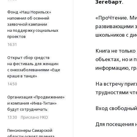
Зегебарт
.
Фонд «Наш Норильск»
«ПроЧтение. Мир
напомнил об осенней
заявочной кампании
развивающими з
на поддержку социальных
школьников с ди
проектов
16:31
Книга не только
Открыт сбор средств
объектах, но и
на фестиваль для женщин
информацию, гра
с онкозаболеваниями «Еще
краше в танце»
На встречу приг
14:50
трудностями чт
Организация «Продвижение»
и компания «Инва-Титан»
Вход свободный
будут сотрудничать
13:30
·
Прислано НКО
Для посещения
Пенсионеры Самарской
области освоят правила