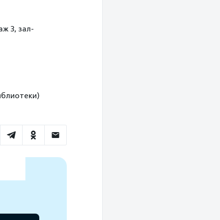
ж 3, зал-
иблиотеки)