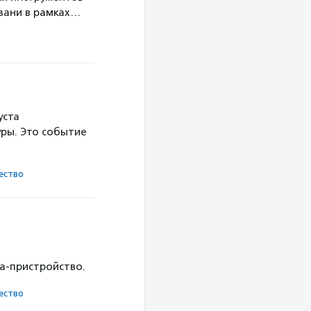
язани в рамках…
уста
ры. Это событие
ест­во
ка-пристройство.
ест­во