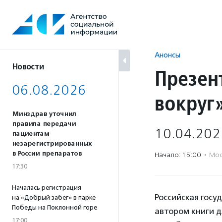
Перейти
к
содержанию
Анонсы
Новости
Презен
06.08.2026
вокруг
Минздрав уточнил
правила передачи
10.04.202
пациентам
незарегистрированных
в России препаратов
Начало: 15:00
·
Мос
17:30
Началась регистрация
Российская госу
на «Добрый забег» в парке
Победы на Поклонной горе
автором книги 
17:00