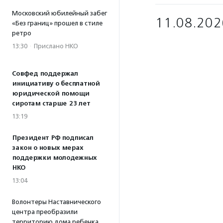
Московский юбилейный забег
11.08.202
«Без границ» прошел в стиле
ретро
13:30
·
Прислано НКО
Совфед поддержал
инициативу о бесплатной
юридической помощи
сиротам старше 23 лет
13:19
Президент РФ подписал
закон о новых мерах
поддержки молодежных
НКО
13:04
Волонтеры Наставнического
центра преобразили
территорию дома ребенка