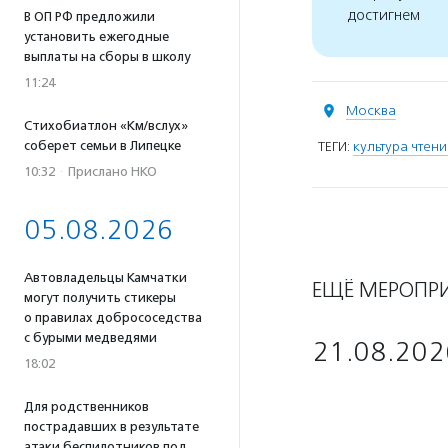
достигнем
В ОП РФ предложили
установить ежегодные
выплаты на сборы в школу
11:24
Москва
Стихобиатлон «Км/вслух»
соберет семьи в Липецке
ТЕГИ:
культура чтени
10:32
·
Прислано НКО
05.08.2026
Автовладельцы Камчатки
ЕЩЁ МЕРОПР
могут получить стикеры
о правилах добрососедства
с бурыми медведями
21.08.202
18:02
Для родственников
пострадавших в результате
атаки беспилотников под