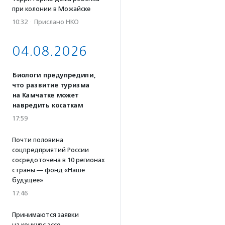
при колонии в Можайске
10:32
·
Прислано НКО
04.08.2026
Биологи предупредили,
что развитие туризма
на Камчатке может
навредить косаткам
17:59
Почти половина
соцпредприятий России
сосредоточена в 10 регионах
страны — фонд «Наше
будущее»
17:46
Принимаются заявки
на конкурс эссе