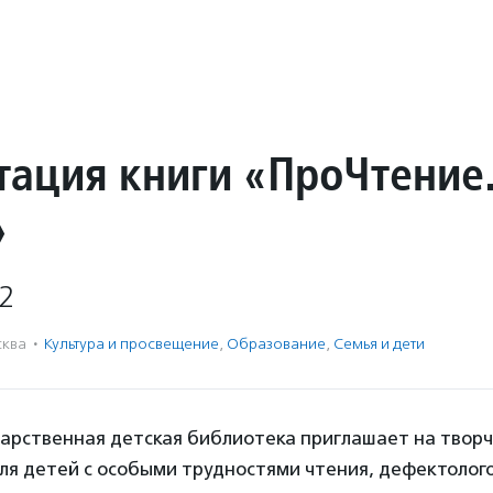
тация книги «ПроЧтение
»
2
ква
·
Культура и просвещение
,
Образование
,
Семья и дети
дарственная детская библиотека приглашает на творч
для детей
с особыми трудностями чтения,
дефектолог