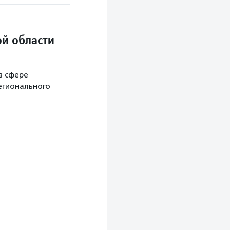
й области
в сфере
егионального