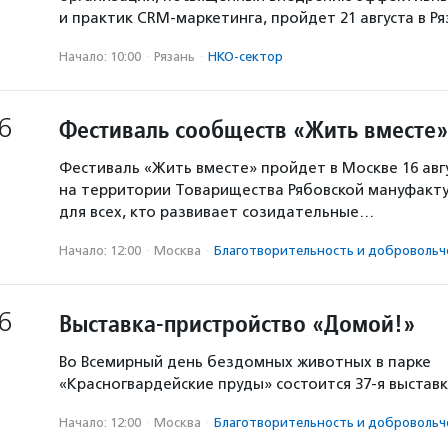
и практик CRM-маркетинга, пройдет 21 августа в Р
Начало: 10:00
·
Рязань
·
НКО-сектор
6
Фестиваль сообществ «Жить вместе»
Фестиваль «Жить вместе» пройдет в Москве 16 авг
на территории Товарищества Рябовской мануфакту
для всех, кто развивает созидательные…
Начало: 12:00
·
Москва
·
Благотвори­тель­ность и доброволь­ч
6
Выставка-пристройство «Домой!»
Во Всемирный день бездомных животных в парке
«Красногвардейские пруды» состоится 37-я выстав
Начало: 12:00
·
Москва
·
Благотвори­тель­ность и доброволь­ч