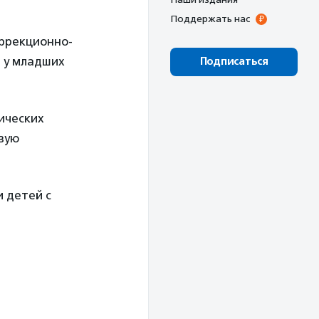
Поддержать нас
оррекционно-
 у младших
Подписаться
ических
вую
и детей с