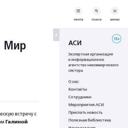
лента
поиск
меню
18+
. Мир
АСИ
Экспертная организация
и информационное
агентство некоммерческого
сектора
О нас
Контакты
Сотрудники
Мероприятия АСИ
Прислать новость
ескую встречу с
Полезная библиотека
ом
Галиной
Наши издания