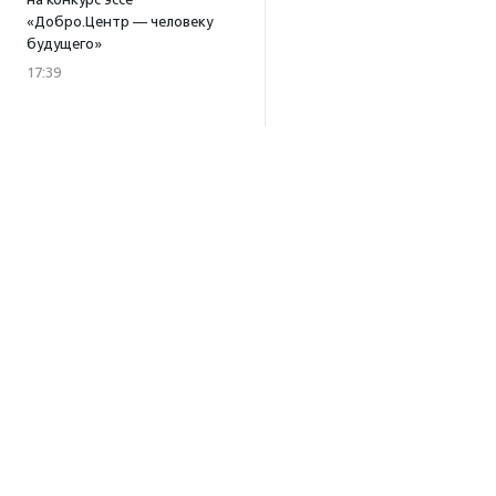
«Добро.Центр — человеку
будущего»
17:39
В Москве и Петербурге
пройдут тренинги
по профилактике выгорания
для помогающих
специалистов
15:32
·
Прислано НКО
Уникальный спектакль
о первой помощи «Гореть
звездой» покажут в Пушкино
13:58
·
Прислано НКО
Как культура помогает
говорить
о благотворительности:
Об агентстве
итоги второго «Теплого
Об агентстве
вечера с Кольским»