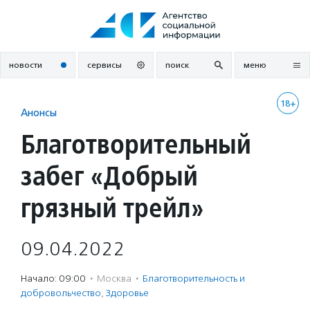
Перейти
к
содержанию
новости
сервисы
поиск
меню
18+
Анонсы
Благотворительный
забег «Добрый
грязный трейл»
09.04.2022
Начало: 09:00
·
Москва
·
Благотвори­тель­ность и
доброволь­чест­во
,
Здоровье