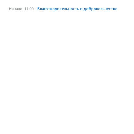
Начало: 11:00
·
Благотвори­тель­ность и доброволь­чест­во