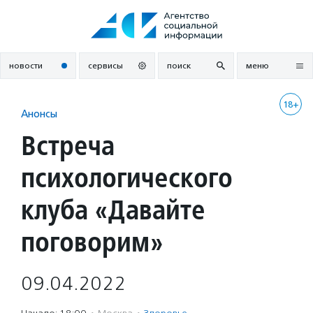
Перейти
к
содержанию
новости
сервисы
поиск
меню
18+
Анонсы
Встреча
психологического
клуба «Давайте
поговорим»
09.04.2022