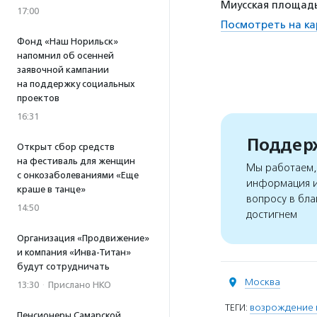
Миусская площадь
17:00
Посмотреть на ка
Фонд «Наш Норильск»
напомнил об осенней
заявочной кампании
на поддержку социальных
проектов
16:31
Поддерж
Открыт сбор средств
на фестиваль для женщин
Мы работаем, 
с онкозаболеваниями «Еще
информация и
краше в танце»
вопросу в бла
14:50
достигнем
Организация «Продвижение»
и компания «Инва-Титан»
будут сотрудничать
Москва
13:30
·
Прислано НКО
ТЕГИ:
возрождение 
Пенсионеры Самарской