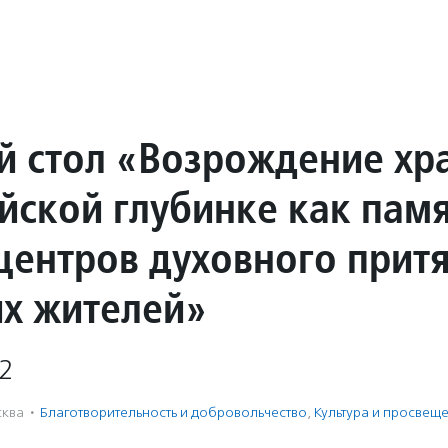
й стол «Возрождение хр
ийской глубинке как пам
 центров духовного прит
их жителей»
2
ква
·
Благотвори­тель­ность и доброволь­чест­во
,
Культура и просвещ