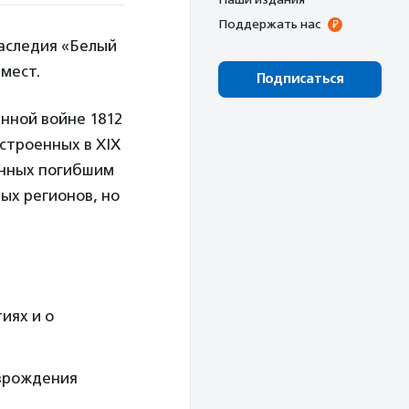
Поддержать нас
аследия «Белый
мест.
Подписаться
енной войне 1812
строенных в ХIX
енных погибшим
ых регионов, но
иях и о
озрождения