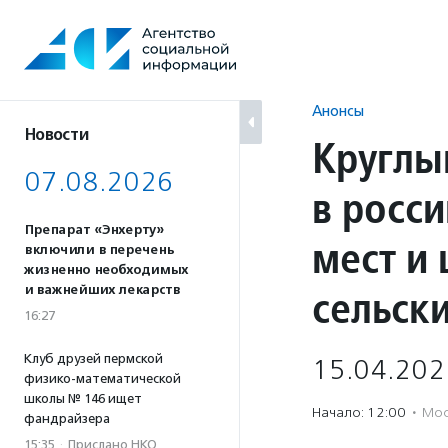
Перейти
к
содержанию
Анонсы
Новости
Круглы
07.08.2026
в росс
Препарат «Энхерту»
мест и
включили в перечень
жизненно необходимых
сельск
и важнейших лекарств
16:27
Клуб друзей пермской
15.04.202
физико-математической
школы № 146 ищет
Начало: 12:00
·
Мос
фандрайзера
15:35
·
Прислано НКО