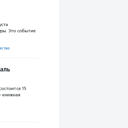
уста
ры. Это событие
ест­во
аль
остоится 15
— книжная