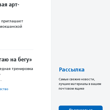
ая арт-
й приглашает
 мокшанской
гаю на бегу»
Рассылка
редная тренировка
о
Cамые свежие новости,
х…
лучшие материалы в вашем
почтовом ящике
ест­во