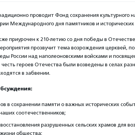
адиционно проводит Фонд сохранения культурного н
ерии Международного дня памятников и исторических 
кже приурочен к 210-летию со дня победы в Отечеств
мероприятия прозвучит тема возрождения церквей, по
обеды России над наполеоновскими войсками и посвящ
 честь героев Отечества были возведены в селах разн
аходятся в забвении.
обсуждения:
ов в сохранении памяти о важных исторических событ
наших соотечественников;
 восстановления разрушенных сельских храмов для в
 жизни общества;