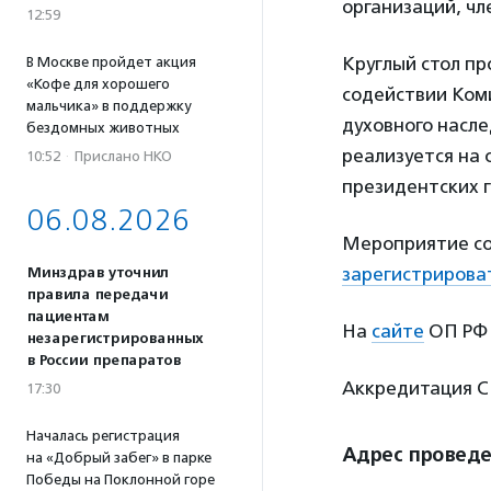
организаций, чл
12:59
Круглый стол п
В Москве пройдет акция
«Кофе для хорошего
содействии Ком
мальчика» в поддержку
духовного насле
бездомных животных
реализуется на
10:52
·
Прислано НКО
президентских г
06.08.2026
Мероприятие со
зарегистрирова
Минздрав уточнил
правила передачи
пациентам
На
сайте
ОП РФ 
незарегистрированных
в России препаратов
Аккредитация СМ
17:30
Началась регистрация
Адрес провед
на «Добрый забег» в парке
Победы на Поклонной горе