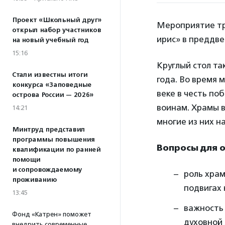
Проект «Школьный друг»
Мероприятие тр
открыл набор участников
ирис» в преддв
на новый учебный год
15:16
Круглый стол та
Стали известны итоги
года. Во время 
конкурса «Заповедные
веке в честь п
острова России — 2026»
воинам. Храмы в
14:21
многие из них н
Минтруд представил
программы повышения
Вопросы для 
квалификации по ранней
помощи
и сопровождаемому
роль храм
проживанию
подвигах 
13:45
важность
Фонд «Катрен» поможет
духовной
внедрить современные