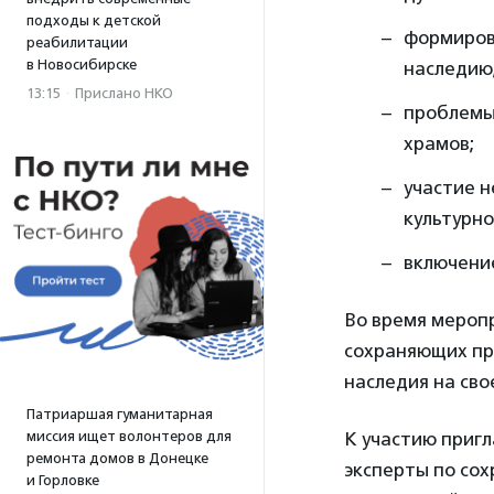
подходы к детской
формиров
реабилитации
в Новосибирске
наследию
13:15
·
Прислано НКО
проблемы
храмов;
участие н
культурно
включение
Во время мероп
сохраняющих пр
наследия на сво
Патриаршая гуманитарная
миссия ищет волонтеров для
К участию приг
ремонта домов в Донецке
эксперты по со
и Горловке