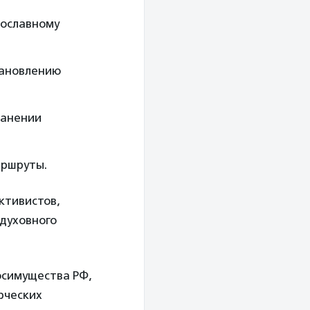
вославному
тановлению
ранении
аршруты.
ктивистов,
духовного
осимущества РФ,
рческих