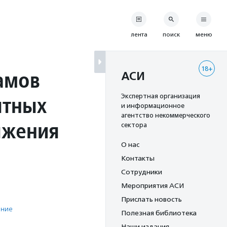
лента
поиск
меню
18+
амов
АСИ
ятных
Экспертная организация
и информационное
агентство некоммерческого
яжения
сектора
О нас
Контакты
Сотрудники
Мероприятия АСИ
Прислать новость
ение
Полезная библиотека
Наши издания