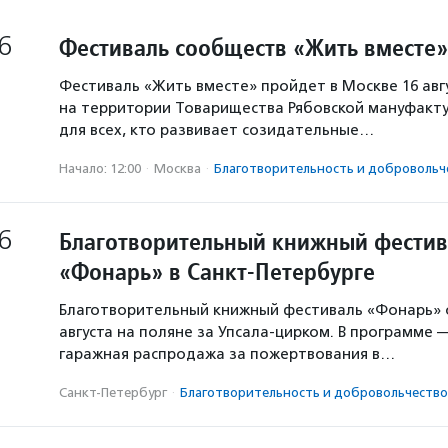
6
Фестиваль сообществ «Жить вместе»
Фестиваль «Жить вместе» пройдет в Москве 16 авг
на территории Товарищества Рябовской мануфакту
для всех, кто развивает созидательные…
Начало: 12:00
·
Москва
·
Благотвори­тель­ность и доброволь­ч
6
Благотворительный книжный фестив
«Фонарь» в Санкт-Петербурге
Благотворительный книжный фестиваль «Фонарь» с
августа на поляне за Упсала-цирком. В программе 
гаражная распродажа за пожертвования в…
Санкт-Петербург
·
Благотвори­тель­ность и доброволь­чест­во