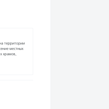
 на территории
сение местных
ых храмов,