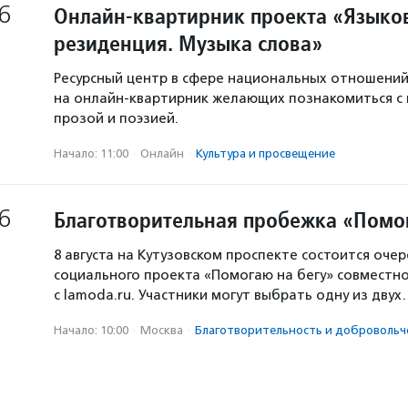
6
Онлайн-квартирник проекта «Языков
резиденция. Музыка слова»
Ресурсный центр в сфере национальных отношени
на онлайн-квартирник желающих познакомиться с
прозой и поэзией.
Начало: 11:00
·
Онлайн
·
Культура и просвещение
6
Благотворительная пробежка «Помо
8 августа на Кутузовском проспекте состоится оче
социального проекта «Помогаю на бегу» совместн
с lamoda.ru. Участники могут выбрать одну из дву
Начало: 10:00
·
Москва
·
Благотвори­тель­ность и доброволь­ч