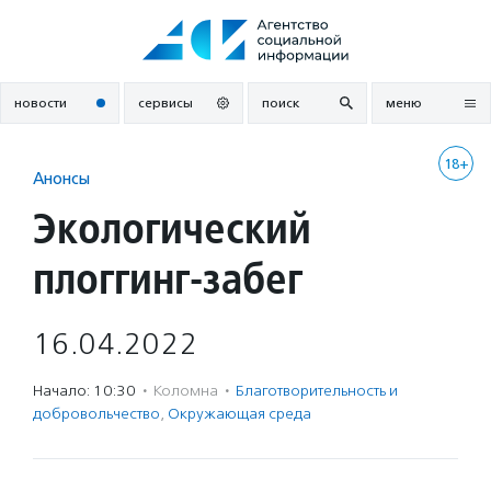
Перейти
к
содержанию
новости
сервисы
поиск
меню
18+
Анонсы
Экологический
плоггинг-забег
16.04.2022
Начало: 10:30
·
Коломна
·
Благотвори­тель­ность и
доброволь­чест­во
,
Окружающая среда