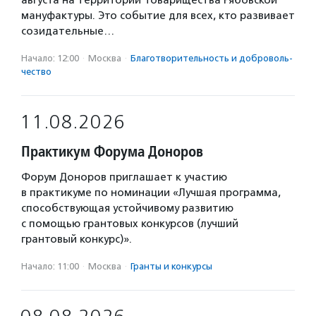
августа на территории Товарищества Рябовской
мануфактуры. Это событие для всех, кто развивает
созидательные…
Начало: 12:00
·
Москва
·
Благотвори­тель­ность и доброволь­
чест­во
11.08.2026
Практикум Форума Доноров
Форум Доноров приглашает к участию
в практикуме по номинации «Лучшая программа,
способствующая устойчивому развитию
с помощью грантовых конкурсов (лучший
грантовый конкурс)».
Начало: 11:00
·
Москва
·
Гранты и конкурсы