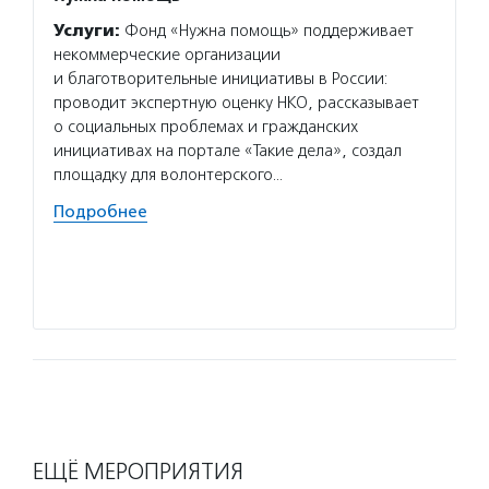
Услуги:
Фонд «Нужна помощь» поддерживает
Услуг
некоммерческие организации
инфор
и благотворительные инициативы в России:
психол
проводит экспертную оценку НКО, рассказывает
с инсу
о социальных проблемах и гражданских
навыка
инициативах на портале «Такие дела», создал
Все ус
площадку для волонтерского…
Волон
Подробнее
нескол
в спор
событи
Подро
ЕЩЁ МЕРОПРИЯТИЯ