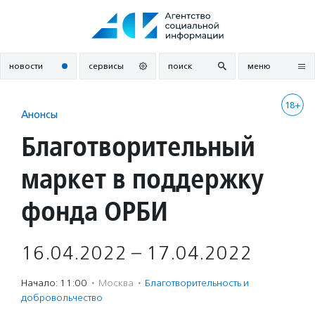
Перейти
к
содержанию
новости
сервисы
поиск
меню
18+
Анонсы
Благотворительный
маркет в поддержку
фонда ОРБИ
16.04.2022 – 17.04.2022
Начало: 11:00
·
Москва
·
Благотвори­тель­ность и
доброволь­чест­во