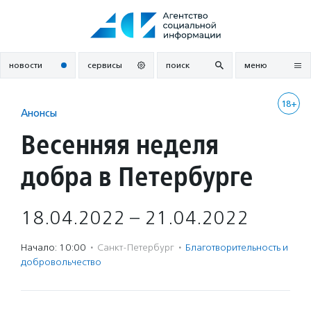
Перейти
к
содержанию
новости
сервисы
поиск
меню
18+
Анонсы
Весенняя неделя
добра в Петербурге
18.04.2022 – 21.04.2022
Начало: 10:00
·
Санкт-Петербург
·
Благотвори­тель­ность и
доброволь­чест­во