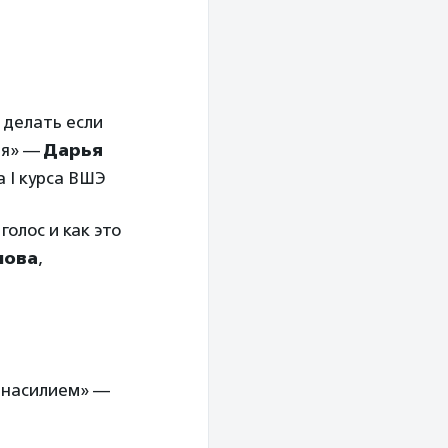
 делать если
ия» —
Дарья
а I курса ВШЭ
олос и как это
нова
,
с насилием» —