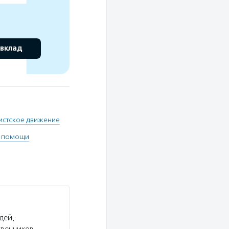
 вклад
стское движение
р помощи
дей,