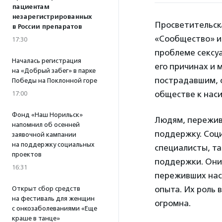
пациентам
незарегистрированных
Просветительск
в России препаратов
«Сообщество» и
17:30
проблеме сексу
Началась регистрация
его причинах и
на «Добрый забег» в парке
пострадавшим, 
Победы на Поклонной горе
обществе к нас
17:00
Фонд «Наш Норильск»
Людям, пережив
напомнил об осенней
поддержку. Соц
заявочной кампании
на поддержку социальных
специалисты, та
проектов
поддержки. Они
16:31
переживших нас
опыта. Их роль 
Открыт сбор средств
на фестиваль для женщин
огромна.
с онкозаболеваниями «Еще
краше в танце»