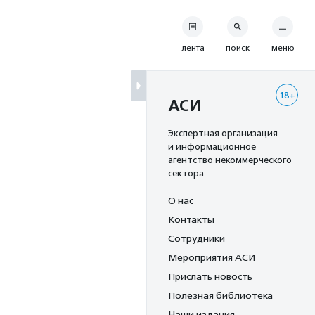
лента
поиск
меню
18+
АСИ
Экспертная организация
и информационное
агентство некоммерческого
сектора
О нас
Контакты
Сотрудники
Мероприятия АСИ
Прислать новость
Полезная библиотека
Наши издания