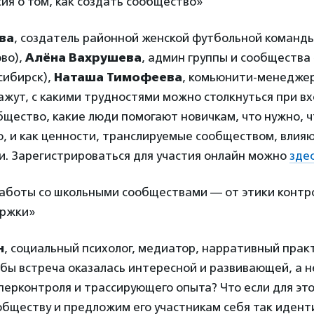
сия о том, как создать сообщество»
ва
, создатель районной женской футбольной команд
во),
Алёна Вахрушева
, админ группы и сообщества 
сибирск),
Наташа Тимофеева
, комьюнити-менедже
ажут, с какими трудностями можно столкнуться при вх
щество, какие люди помогают новичкам, что нужно, 
, и как ценности, транслируемые сообществом, влия
и. Зарегистрироваться для участия онлайн можно
зде
работы со школьными сообществами — от этики контро
ержки»
н
, социальный психолог, медиатор, нарративный практ
обы встреча оказалась интересной и развивающей, а н
иперконтроля и трассирующего опыта? Что если для эт
ообществу и предложим его участникам себя так иден