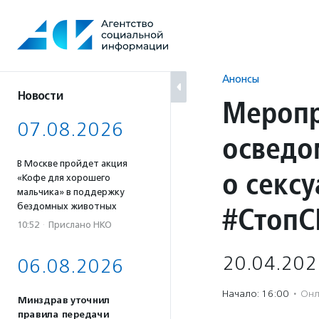
Перейти
к
содержанию
Анонсы
Новости
Меропр
07.08.2026
осведо
В Москве пройдет акция
о секс
«Кофе для хорошего
мальчика» в поддержку
#СтопС
бездомных животных
10:52
·
Прислано НКО
20.04.202
06.08.2026
Начало: 16:00
·
Онл
Минздрав уточнил
правила передачи