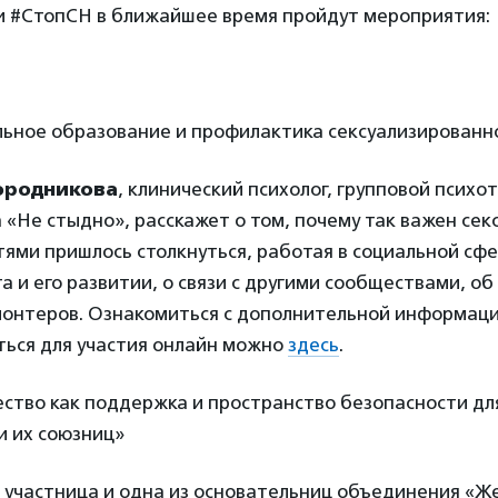
и #СтопСН в ближайшее время пройдут мероприятия:
льное образование и профилактика сексуализированн
ородникова
, клинический психолог, групповой психо
 «Не стыдно», расскажет о том, почему так важен секс
ями пришлось столкнуться, работая в социальной сфе
а и его развитии, о связи с другими сообществами, об
лонтеров. Ознакомиться с дополнительной информаци
ться для участия онлайн можно
здесь
.
ество как поддержка и пространство безопасности дл
и их союзниц»
, участница и одна из основательниц объединения «