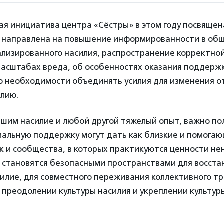
ая инициатива центра «Сёстры» в этом году посвящен
 направлена на повышение информированности в общ
ализированного насилия, распространение корректно
 масштабах вреда, об особенностях оказания поддерж
о необходимости объединять усилия для изменения о
илию.
шим насилие и любой другой тяжелый опыт, важно по
иальную поддержку могут дать как близкие и помога
к и сообщества, в которых практикуются ценности не
 становятся безопасными пространствами для восста
илие, для совместного переживания коллективного т
в преодолении культуры насилия и укреплении культу