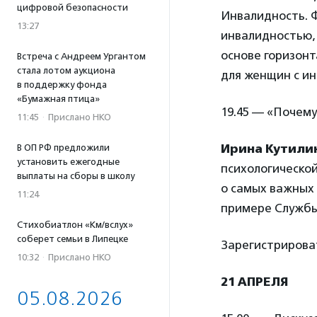
цифровой безопасности
Инвалидность. 
13:27
инвалидностью,
основе горизон
Встреча с Андреем Ургантом
стала лотом аукциона
для женщин с и
в поддержку фонда
«Бумажная птица»
19.45 — «Почем
11:45
·
Прислано НКО
Ирина Кутили
В ОП РФ предложили
установить ежегодные
психологическо
выплаты на сборы в школу
о самых важных
11:24
примере Службы
Стихобиатлон «Км/вслух»
соберет семьи в Липецке
Зарегистрирова
10:32
·
Прислано НКО
21 АПРЕЛЯ
05.08.2026