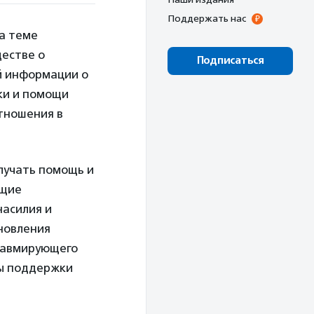
Поддержать нас
а теме
естве о
Подписаться
й информации о
ки и помощи
тношения в
лучать помощь и
ющие
насилия и
новления
равмирующего
ры поддержки