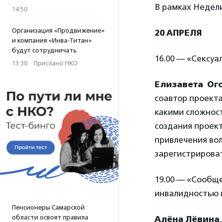
В рамках Недел
14:50
Организация «Продвижение»
20 АПРЕЛЯ
и компания «Инва-Титан»
будут сотрудничать
16.00 — «Сексуа
13:30
·
Прислано НКО
Елизавета Ог
соавтор проекта
какими сложност
создания проект
привлечения во
зарегистрирова
19.00 — «Сообщ
инвалидностью 
Пенсионеры Самарской
области освоят правила
Алёна Лёвина