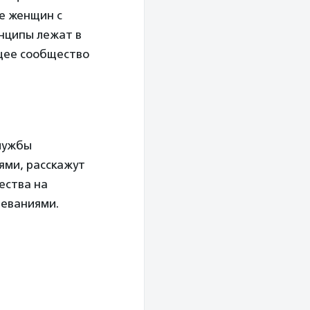
е женщин с
нципы лежат в
щее сообщество
Службы
ями, расскажут
ества на
леваниями.