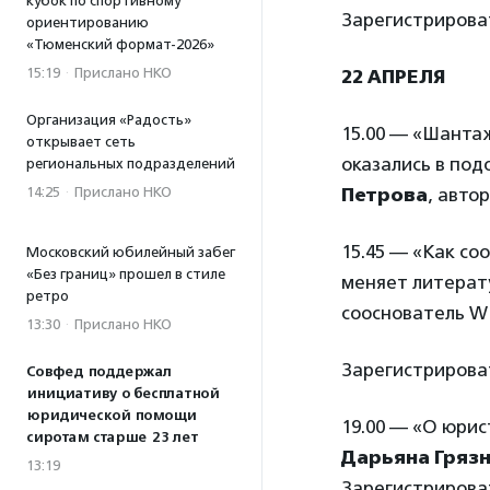
кубок по спортивному
Зарегистрирова
ориентированию
«Тюменский формат-2026»
15:19
·
Прислано НКО
22 АПРЕЛЯ
Организация «Радость»
15.00 — «Шантаж
открывает сеть
оказались в под
региональных подразделений
14:25
·
Прислано НКО
Петрова
, авто
15.45 — «Как со
Московский юбилейный забег
«Без границ» прошел в стиле
меняет литерат
ретро
сооснователь WL
13:30
·
Прислано НКО
Зарегистрирова
Совфед поддержал
инициативу о бесплатной
юридической помощи
19.00 — «О юри
сиротам старше 23 лет
Дарьяна Гряз
13:19
Зарегистрирова