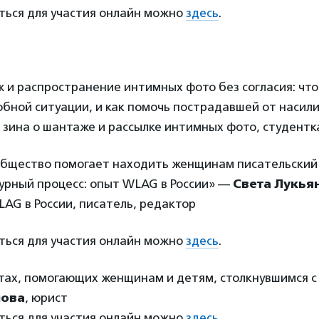
ться для участия онлайн можно
здесь
.
 и распространение интимных фото без согласия: что
обной ситуации, и как помочь пострадавшей от насил
р зина о шантаже и рассылке интимных фото, студентк
общество помогает находить женщинам писательский г
урный процесс: опыт WLAG в России» —
Света Лукья
AG в России, писатель, редактор
ться для участия онлайн можно
здесь
.
стах, помогающих женщинам и детям, столкнувшимся 
нова
, юрист
ться для участия онлайн можно
здесь
.