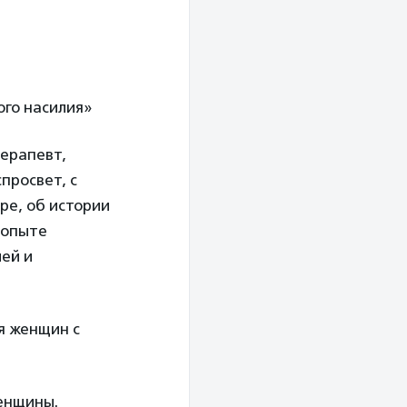
ого насилия»
терапевт,
просвет, с
ре, об истории
 опыте
ей и
я женщин с
Женщины.