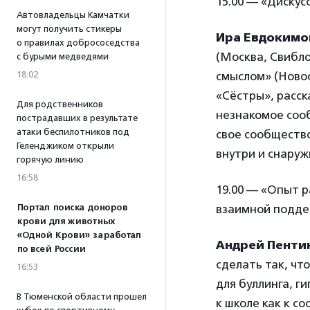
15.00 — «Дискус
Автовладельцы Камчатки
могут получить стикеры
Ира Евдокимо
о правилах добрососедства
(Москва, Свибло
с бурыми медведями
18:02
смыслом» (Ново
«Сёстры», расск
Для родственников
незнакомое сооб
пострадавших в результате
атаки беспилотников под
свое сообщество
Геленджиком открыли
внутри и снаруж
горячую линию
16:58
19.00 — «Опыт 
Портал поиска доноров
взаимной подд
крови для животных
«Одной Крови» заработал
Андрей Пенти
по всей России
сделать так, чт
16:53
для буллинга, г
В Тюменской области прошел
к школе как к с