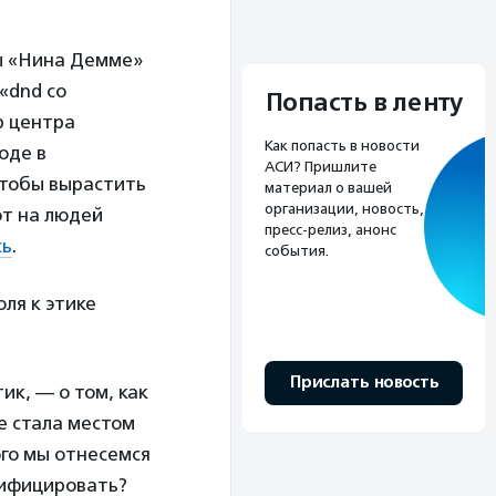
ы «Нина Демме»
«dnd со
Попасть в ленту
р центра
Как попасть в новости
оде в
АСИ? Пришлите
чтобы вырастить
материал о вашей
организации, новость,
ют на людей
пресс-релиз, анонс
сь
.
события.
ля к этике
Прислать новость
ик, — о том, как
е стала местом
ого мы отнесемся
тифицировать?