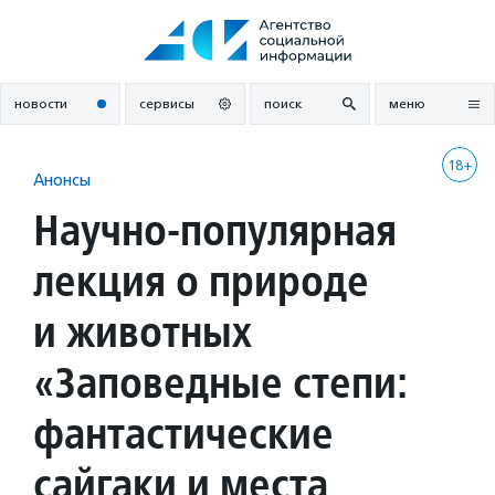
Перейти
к
содержанию
новости
сервисы
поиск
меню
18+
Анонсы
Научно-популярная
лекция о природе
и животных
«Заповедные степи:
фантастические
сайгаки и места