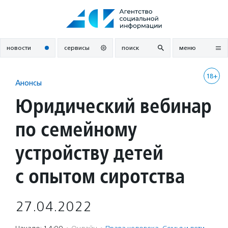
Перейти
к
содержанию
новости
сервисы
поиск
меню
18+
Анонсы
Юридический вебинар
по семейному
устройству детей
с опытом сиротства
27.04.2022