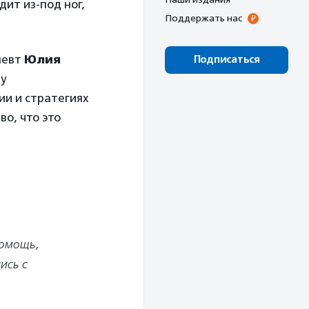
ит из-под ног,
Поддержать нас
апевт
Юлия
Подписаться
у
ии и стратегиях
во, что это
помощь,
ись с