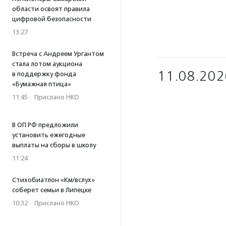
области освоят правила
цифровой безопасности
13:27
Встреча с Андреем Ургантом
стала лотом аукциона
11.08.202
в поддержку фонда
«Бумажная птица»
11:45
·
Прислано НКО
В ОП РФ предложили
установить ежегодные
выплаты на сборы в школу
11:24
Стихобиатлон «Км/вслух»
соберет семьи в Липецке
10:32
·
Прислано НКО