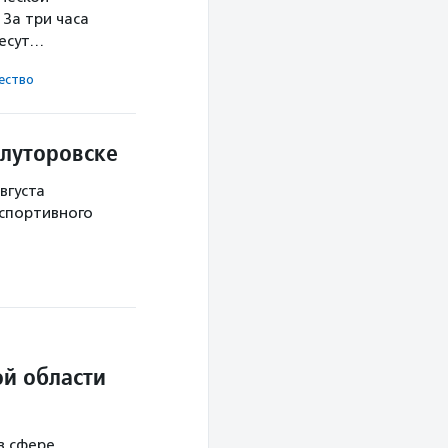
За три часа
несут…
ест­во
Ялуторовске
вгуста
 спортивного
й области
в сфере