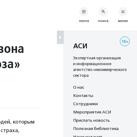
лента
поиск
меню
18+
зона
АСИ
оза»
Экспертная организация
и информационное
агентство некоммерческого
сектора
О нас
Контакты
Сотрудники
Мероприятия АСИ
Прислать новость
юдей, которым
Полезная библиотека
 страха,
Наши издания