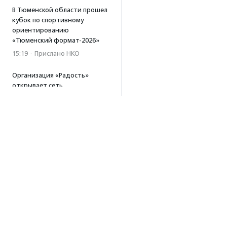
В Тюменской области прошел
кубок по спортивному
ориентированию
«Тюменский формат-2026»
15:19
·
Прислано НКО
Организация «Радость»
открывает сеть
региональных подразделений
14:25
·
Прислано НКО
Московский юбилейный забег
«Без границ» прошел в стиле
ретро
13:30
·
Прислано НКО
Совфед поддержал
инициативу о бесплатной
юридической помощи
сиротам старше 23 лет