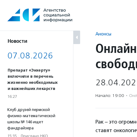
Перейти
к
содержанию
Анонсы
Новости
Онлайн
07.08.2026
свобод
Препарат «Энхерту»
включили в перечень
28.04.202
жизненно необходимых
и важнейших лекарств
Начало: 19:00
·
Онл
16:27
Клуб друзей пермской
физико-математической
Рак – это огром
школы № 146 ищет
фандрайзера
ставят онкологи
15:35
·
Прислано НКО