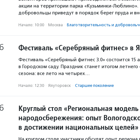
акции на территории парка «Кузьминки-Люблино». 
добровольцы приведут в порядок берег пруда и в
Начало: 10:00
·
Москва
·
Благотвори­тель­ность и доброволь­ч
6
Фестиваль «Серебряный фитнес» в 
Фестиваль «Серебряный фитнес 3.0» состоится 15 а
в Городском саду. Праздник станет итогом летнего
сезона: все лето на четырех…
Начало: 12:30
·
Ялуторовск
·
Старшее поколение
6
Круглый стол «Региональная модель
народосбережения: опыт Вологодско
в достижении национальных целей»
На круглом столе участники обсудят опыт региона 