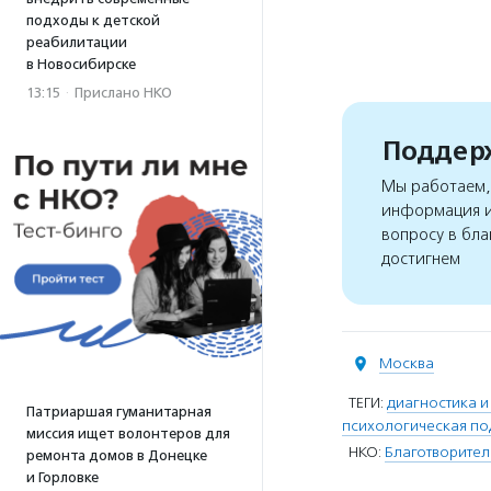
подходы к детской
реабилитации
в Новосибирске
13:15
·
Прислано НКО
Поддерж
Мы работаем, 
информация и
вопросу в бла
достигнем
Москва
ТЕГИ:
диагностика и
Патриаршая гуманитарная
психологическая п
миссия ищет волонтеров для
НКО:
Благотворите
ремонта домов в Донецке
и Горловке