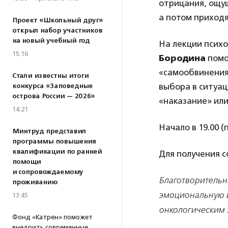
отрицания, ощущ
а потом приходя
Проект «Школьный друг»
открыл набор участников
на новый учебный год
На лекции псих
15:16
Бородина
помо
«самообвинения»
Стали известны итоги
выбора в ситуац
конкурса «Заповедные
острова России — 2026»
«наказание» или
14:21
Начало в 19.00 (
Минтруд представил
программы повышения
квалификации по ранней
Для получения 
помощи
и сопровождаемому
Благотворительн
проживанию
эмоциональную и
13:45
онкологическим 
Фонд «Катрен» поможет
внедрить современные