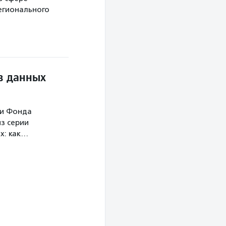
егионального
в данных
ми Фонда
з серии
х: как…