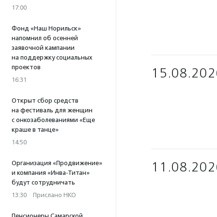
17:00
Фонд «Наш Норильск»
напомнил об осенней
заявочной кампании
на поддержку социальных
проектов
15.08.202
16:31
Открыт сбор средств
на фестиваль для женщин
с онкозаболеваниями «Еще
краше в танце»
14:50
Организация «Продвижение»
11.08.202
и компания «Инва-Титан»
будут сотрудничать
13:30
·
Прислано НКО
Пенсионеры Самарской