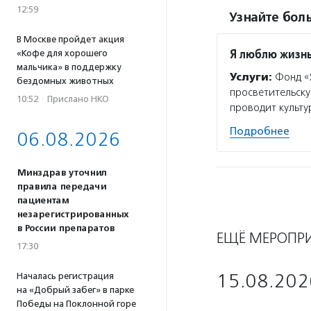
12:59
Узнайте боль
В Москве пройдет акция
Я люблю жизн
«Кофе для хорошего
мальчика» в поддержку
Услуги:
Фонд «Я
бездомных животных
просветительску
10:52
·
Прислано НКО
проводит культу
Подробнее
06.08.2026
Минздрав уточнил
правила передачи
пациентам
незарегистрированных
в России препаратов
ЕЩЁ МЕРОПР
17:30
15.08.202
Началась регистрация
на «Добрый забег» в парке
Победы на Поклонной горе