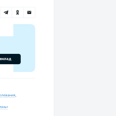
 вклад
олевания
,
изнь»