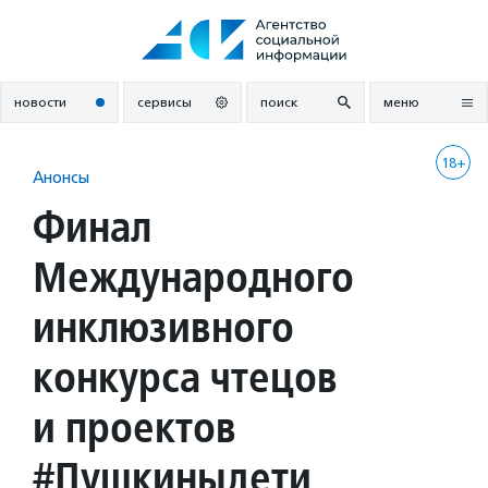
Перейти
к
содержанию
новости
сервисы
поиск
меню
18+
Анонсы
Финал
Международного
инклюзивного
конкурса чтецов
и проектов
#Пушкиныдети