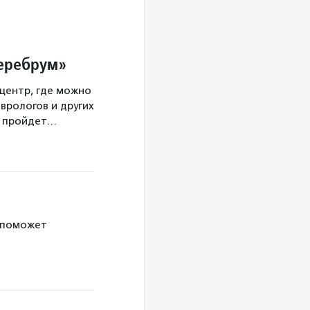
Церебрум»
центр, где можно
врологов и других
а пройдет…
 поможет