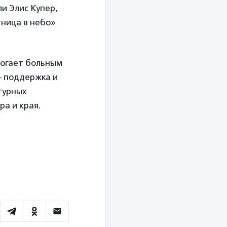
ли Элис Купер,
тница в небо»
могает больным
– поддержка и
турных
а и края.