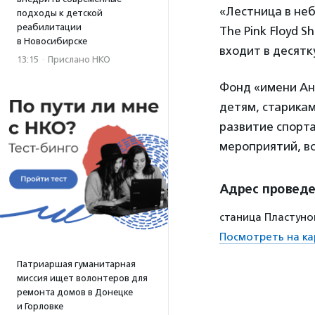
«Лестница в неб
подходы к детской
реабилитации
The Pink Floyd 
в Новосибирске
входит в десятк
13:15
·
Прислано НКО
Фонд «имени Ан
детям, старикам
развитие спорта
мероприятий, в
Адрес провед
станица Пластуно
Посмотреть на ка
Патриаршая гуманитарная
миссия ищет волонтеров для
ремонта домов в Донецке
и Горловке