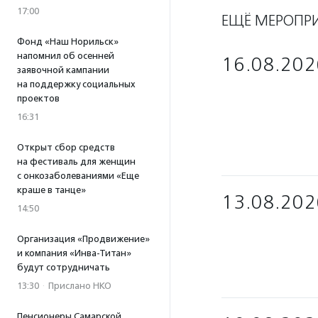
17:00
ЕЩЁ МЕРОПР
Фонд «Наш Норильск»
напомнил об осенней
16.08.202
заявочной кампании
на поддержку социальных
проектов
16:31
Открыт сбор средств
на фестиваль для женщин
с онкозаболеваниями «Еще
краше в танце»
13.08.202
14:50
Организация «Продвижение»
и компания «Инва-Титан»
будут сотрудничать
13:30
·
Прислано НКО
Пенсионеры Самарской