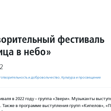
ворительный фестиваль
ица в небо»
2
готвори­тель­ность и доброволь­чест­во
,
Культура и просвещение
валя в 2022 году – группа «Звери». Музыканты выступ
. Также в программе выступления групп «Кипелов», «