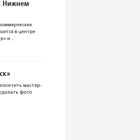
в Нижнем
екоммерческих
оится в центре
тр» и…
ск»
 посетить мастер-
 сделать фото