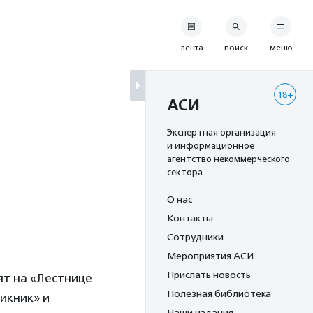
лента
поиск
меню
18+
АСИ
Экспертная организация
и информационное
агентство некоммерческого
сектора
О нас
Контакты
Сотрудники
Мероприятия АСИ
Прислать новость
ят на «Лестнице
Полезная библиотека
Пикник» и
Наши издания