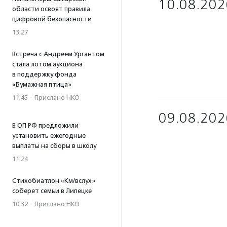
10.08.202
области освоят правила
цифровой безопасности
13:27
Встреча с Андреем Ургантом
стала лотом аукциона
в поддержку фонда
«Бумажная птица»
11:45
·
Прислано НКО
09.08.202
В ОП РФ предложили
установить ежегодные
выплаты на сборы в школу
11:24
Стихобиатлон «Км/вслух»
соберет семьи в Липецке
10:32
·
Прислано НКО