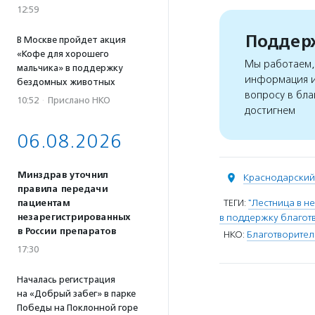
12:59
Поддерж
В Москве пройдет акция
«Кофе для хорошего
Мы работаем, 
мальчика» в поддержку
информация и
бездомных животных
вопросу в бла
10:52
·
Прислано НКО
достигнем
06.08.2026
Минздрав уточнил
Краснодарский 
правила передачи
ТЕГИ:
"Лестница в н
пациентам
незарегистрированных
в поддержку благот
в России препаратов
НКО:
Благотворител
17:30
Началась регистрация
на «Добрый забег» в парке
Победы на Поклонной горе