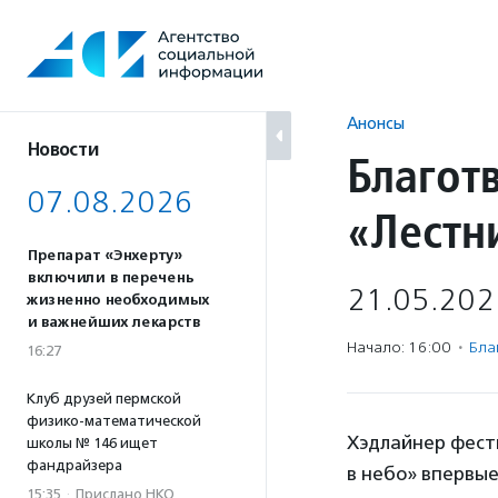
Перейти
к
содержанию
Анонсы
Новости
Благот
07.08.2026
«Лестн
Препарат «Энхерту»
включили в перечень
21.05.202
жизненно необходимых
и важнейших лекарств
Начало: 16:00
·
Бла
16:27
Клуб друзей пермской
физико-математической
Хэдлайнер фести
школы № 146 ищет
фандрайзера
в небо» впервые
15:35
·
Прислано НКО