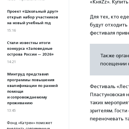
«КняZz». Купит
Проект «Школьный друг»
Для тех, кто ед
открыл набор участников
на новый учебный год
будут отходить 
15:16
фестиваля прив
Стали известны итоги
конкурса «Заповедные
острова России — 2026»
Также орга
14:21
посещении 
Минтруд представил
программы повышения
квалификации по ранней
Фестиваль «Лест
помощи
Пластуновская н
и сопровождаемому
таких мероприят
проживанию
зрителям. Гости
13:45
переночевать та
Фонд «Катрен» поможет
внедрить современные