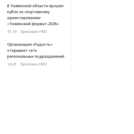
В Тюменской области прошел
кубок по спортивному
ориентированию
«Тюменский формат-2026»
15:19
·
Прислано НКО
Организация «Радость»
открывает сеть
региональных подразделений
14:25
·
Прислано НКО
Московский юбилейный забег
«Без границ» прошел в стиле
ретро
13:30
·
Прислано НКО
Совфед поддержал
инициативу о бесплатной
юридической помощи
сиротам старше 23 лет