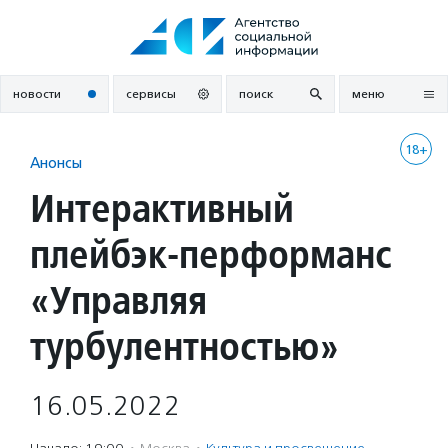
Перейти
к
содержанию
новости
сервисы
поиск
меню
18+
Анонсы
Интерактивный
плейбэк-перформанс
«Управляя
турбулентностью»
16.05.2022