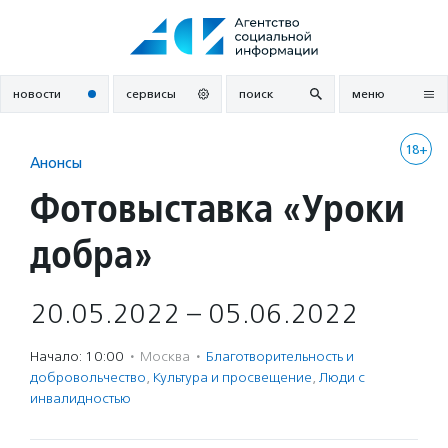
Перейти
к
содержанию
новости
сервисы
поиск
меню
18+
Анонсы
Фотовыставка «Уроки
добра»
20.05.2022 – 05.06.2022
Начало: 10:00
·
Москва
·
Благотвори­тель­ность и
доброволь­чест­во
,
Культура и просвещение
,
Люди с
инвалидностью