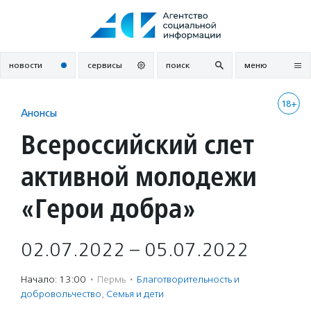
Перейти
к
содержанию
новости
сервисы
поиск
меню
18+
Анонсы
Всероссийский слет
активной молодежи
«Герои добра»
02.07.2022 – 05.07.2022
Начало: 13:00
·
Пермь
·
Благотвори­тель­ность и
доброволь­чест­во
,
Семья и дети