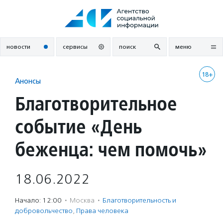
Перейти
к
содержанию
новости
сервисы
поиск
меню
18+
Анонсы
Благотворительное
событие «День
беженца: чем помочь»
18.06.2022
Начало: 12:00
·
Москва
·
Благотвори­тель­ность и
доброволь­чест­во
,
Права человека