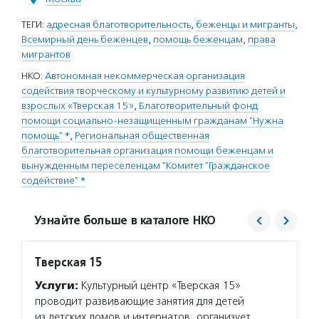
ТЕГИ:
адресная благотворительность
,
беженцы и мигранты
,
Всемирный день беженцев
,
помощь беженцам
,
права
мигрантов
НКО:
Автономная некоммерческая организация
содействия творческому и культурному развитию детей и
взрослых «Тверская 15»
,
Благотворительный фонд
помощи социально-незащищенным гражданам "Нужна
помощь" *
,
Региональная общественная
благотворительная организация помощи беженцам и
вынужденным переселенцам "Комитет "Гражданское
содействие" *
Узнайте больше в каталоге НКО
Тверская 15
Нужна
Услуги:
Культурный центр «Тверская 15»
Услуг
проводит развивающие занятия для детей
некомм
из детских домов и интернатов, организует
и благ