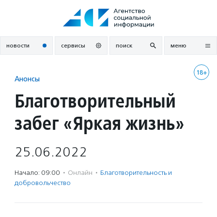
Перейти
к
содержанию
новости
сервисы
поиск
меню
18+
Анонсы
Благотворительный
забег «Яркая жизнь»
25.06.2022
Начало: 09:00
·
Онлайн
·
Благотвори­тель­ность и
доброволь­чест­во