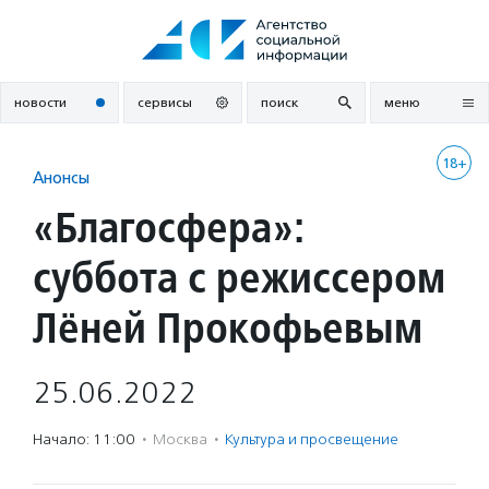
Перейти
к
содержанию
новости
сервисы
поиск
меню
18+
Анонсы
«Благосфера»:
суббота с режиссером
Лёней Прокофьевым
25.06.2022
Начало: 11:00
·
Москва
·
Культура и просвещение