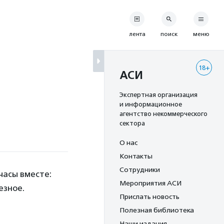
лента
поиск
меню
18+
АСИ
Экспертная организация
и информационное
агентство некоммерческого
сектора
О нас
Контакты
Сотрудники
часы вместе:
Мероприятия АСИ
езное.
Прислать новость
Полезная библиотека
Наши издания