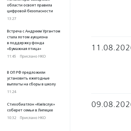
области освоят правила
цифровой безопасности
13:27
Встреча с Андреем Ургантом
стала лотом аукциона
в поддержку фонда
11.08.202
«Бумажная птица»
11:45
·
Прислано НКО
В ОП РФ предложили
установить ежегодные
выплаты на сборы в школу
11:24
09.08.202
Стихобиатлон «Км/вслух»
соберет семьи в Липецке
10:32
·
Прислано НКО