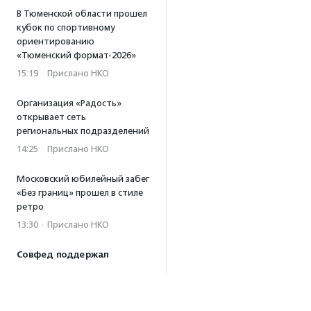
В Тюменской области прошел
кубок по спортивному
ориентированию
«Тюменский формат-2026»
15:19
·
Прислано НКО
Организация «Радость»
открывает сеть
региональных подразделений
14:25
·
Прислано НКО
Московский юбилейный забег
«Без границ» прошел в стиле
ретро
13:30
·
Прислано НКО
Совфед поддержал
инициативу о бесплатной
юридической помощи
сиротам старше 23 лет