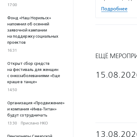
17:00
Подробнее
Фонд «Наш Норильск»
напомнил об осенней
заявочной кампании
на поддержку социальных
проектов
16:31
ЕЩЁ МЕРОПР
Открыт сбор средств
на фестиваль для женщин
15.08.202
с онкозаболеваниями «Еще
краше в танце»
14:50
Организация «Продвижение»
и компания «Инва-Титан»
будут сотрудничать
13:30
·
Прислано НКО
13.08.202
Пенсионеры Самарской