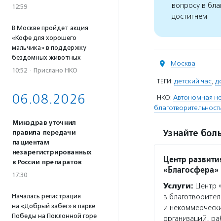
вопросу в бла
12:59
достигнем
В Москве пройдет акция
«Кофе для хорошего
мальчика» в поддержку
бездомных животных
Москва
10:52
·
Прислано НКО
ТЕГИ:
детский час
,
д
06.08.2026
НКО:
Автономная не
благотворительност
Минздрав уточнил
Узнайте боль
правила передачи
пациентам
незарегистрированных
Центр развити
в России препаратов
«Благосфера»
17:30
Услуги:
Центр «
Началась регистрация
в благотворител
на «Добрый забег» в парке
и некоммерчески
Победы на Поклонной горе
организаций, р