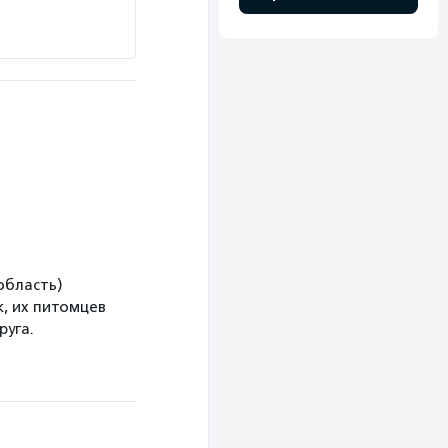
область)
, их питомцев
руга.