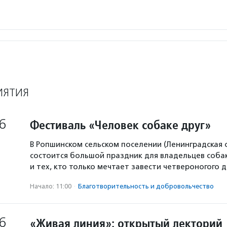
ИЯТИЯ
6
Фестиваль «Человек собаке друг»
В Ропшинском сельском поселении (Ленинградская 
состоится большой праздник для владельцев собак
и тех, кто только мечтает завести четвероногого д
Начало: 11:00
·
Благотвори­тель­ность и доброволь­чест­во
6
«Живая линия»: открытый лекторий