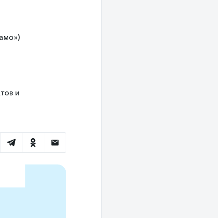
намо»)
тов и