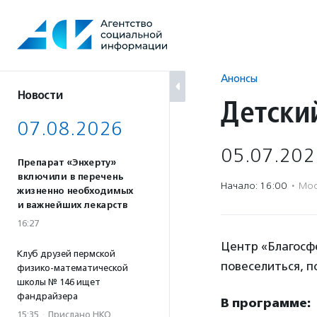
Перейти
к
содержанию
Анонсы
Новости
Детски
07.08.2026
05.07.202
Препарат «Энхерту»
включили в перечень
Начало: 16:00
·
Мос
жизненно необходимых
и важнейших лекарств
16:27
Центр «Благосфе
Клуб друзей пермской
повеселиться, п
физико-математической
школы № 146 ищет
фандрайзера
В программе:
15:35
·
Прислано НКО