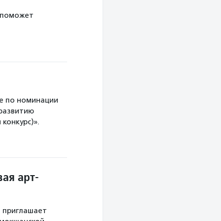
 поможет
е по номинации
 развитию
конкурс)».
ая арт-
й приглашает