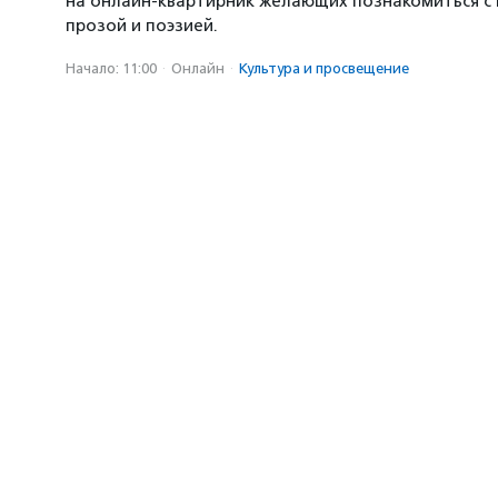
на онлайн-квартирник желающих познакомиться с
прозой и поэзией.
Начало: 11:00
·
Онлайн
·
Культура и просвещение