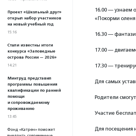
16.00 — узнаем 
Проект «Школьный друг»
«Покорми оленя
открыл набор участников
на новый учебный год
15:16
16.30 — фантаз
Стали известны итоги
17.00 — двигаемс
конкурса «Заповедные
острова России — 2026»
17.30 — трениру
14:21
Минтруд представил
Для самых устав
программы повышения
квалификации по ранней
помощи
Родители смогут
и сопровождаемому
проживанию
Участие бесплат
13:45
Для посещения
Фонд «Катрен» поможет
внедрить современные