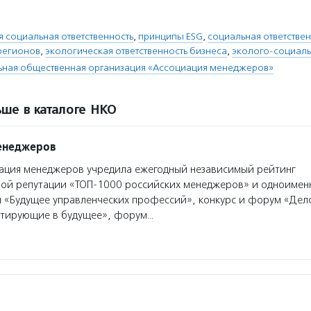
 социальная ответственность
,
принципы ESG
,
социальная ответствен
 регионов
,
экологическая ответственность бизнеса
,
эколого-социал
ная общественная организация «Ассоциация менеджеров»
ше в каталоге НКО
енеджеров
ация менеджеров учредила ежегодный независимый рейтинг
ой репутации «ТОП-1000 российских менеджеров» и одноимен
«Будущее управленческих профессий», конкурс и форум «Дело
стирующие в будущее», форум…