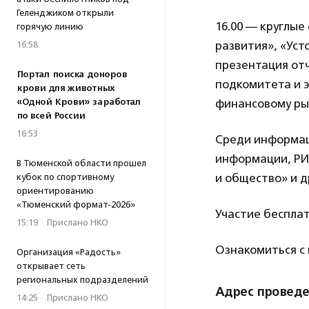
Геленджиком открыли
16.00 — круглые
горячую линию
развития», «Уст
16:58
презентация от
Портал поиска доноров
подкомитета и э
крови для животных
«Одной Крови» заработал
финансовому ры
по всей России
16:53
Среди информац
информации, РИ
В Тюменской области прошел
и общество» и д
кубок по спортивному
ориентированию
«Тюменский формат-2026»
Участие бесплат
15:19
·
Прислано НКО
Ознакомиться с
Организация «Радость»
открывает сеть
региональных подразделений
Адрес провед
14:25
·
Прислано НКО