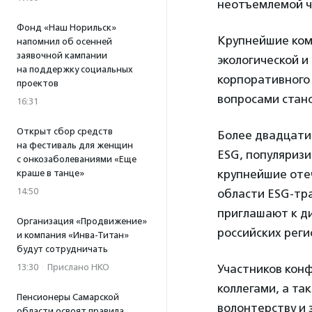
неотъемлемой ч
Фонд «Наш Норильск»
Крупнейшие ком
напомнил об осенней
заявочной кампании
экологической и
на поддержку социальных
корпоративного
проектов
вопросами стано
16:31
Открыт сбор средств
Более двадцати 
на фестиваль для женщин
ESG, популяризи
с онкозаболеваниями «Еще
крупнейшие оте
краше в танце»
14:50
области ESG-тр
приглашают к ди
Организация «Продвижение»
российских реги
и компания «Инва-Титан»
будут сотрудничать
13:30
·
Прислано НКО
Участников конф
коллегами, а та
Пенсионеры Самарской
волонтерству и 
области освоят правила