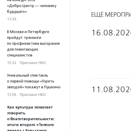
«Добро.Центр — человеку
будущего»
ЕЩЁ МЕРОПР
17:39
16.08.202
В Москве и Петербурге
пройдут тренинги
по профилактике выгорания
для помогающих
специалистов
15:32
·
Прислано НКО
Уникальный спектакль
о первой помощи «Гореть
звездой» покажут в Пушкино
11.08.202
13:58
·
Прислано НКО
Как культура помогает
говорить
о благотворительности:
итоги второго «Теплого
вечера с Кольским»