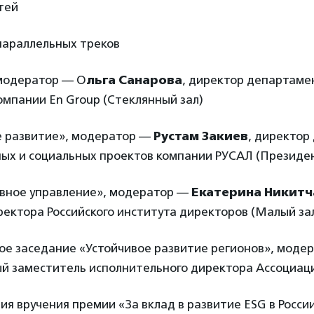
стей
параллельных треков
 модератор — О
льга Санарова
, директор департаме
мпании En Group (Стеклянный зал)
е развитие», модератор —
Рустам Закиев
, директор
ых и социальных проектов компании РУСАЛ (Президен
вное управление», модератор —
Екатерина Никитч
ектора Российского института директоров (Малый за
ное заседание «Устойчивое развитие регионов», мод
ый заместитель исполнительного директора Ассоциа
ия вручения премии «За вклад в развитие ESG в Росси