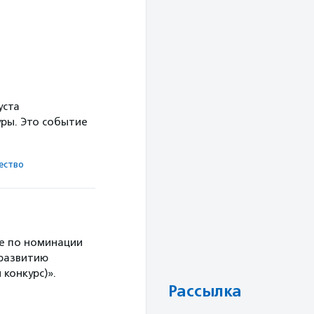
уста
ры. Это событие
ест­во
е по номинации
 развитию
конкурс)».
Рассылка