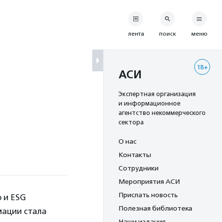
лента
поиск
меню
18+
АСИ
Экспертная организация
и информационное
агентство некоммерческого
сектора
О нас
Контакты
Сотрудники
Мероприятия АСИ
Прислать новость
 и ESG
Полезная библиотека
мации стала
Наши издания