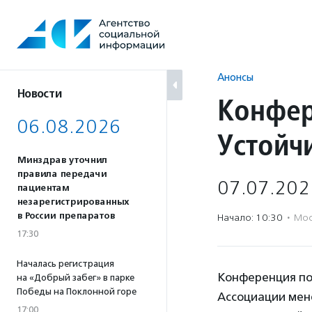
Перейти
к
содержанию
Анонсы
Новости
Конфер
06.08.2026
Устойч
Минздрав уточнил
правила передачи
07.07.202
пациентам
незарегистрированных
в России препаратов
Начало: 10:30
·
Мос
17:30
Началась регистрация
Конференция по
на «Добрый забег» в парке
Победы на Поклонной горе
Ассоциации мен
17:00