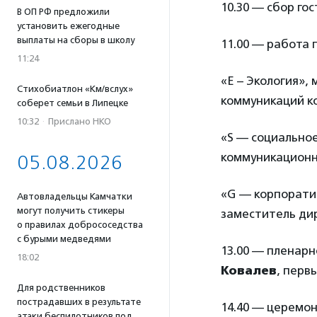
10.30 — сбор го
В ОП РФ предложили
установить ежегодные
выплаты на сборы в школу
11.00 — работа 
11:24
«Е – Экология»,
Стихобиатлон «Км/вслух»
коммуникаций ко
соберет семьи в Липецке
10:32
·
Прислано НКО
«S — социально
коммуникационн
05.08.2026
«G — корпорати
Автовладельцы Камчатки
могут получить стикеры
заместитель дир
о правилах добрососедства
с бурыми медведями
13.00 — пленар
18:02
Ковалев
, перв
Для родственников
пострадавших в результате
14.40 — церемон
атаки беспилотников под