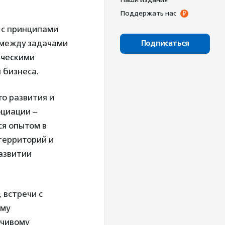
Поддержать нас
 с принципами
а между задачами
Подписаться
ическими
 бизнеса.
го развития и
оциации –
ся опытом в
территорий и
развитии
 встречи с
ому
йчивому