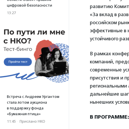
цифровой безопасности
развитию Комит
13:27
«За вклад в раз
российском рынк
эффективные в 
устойчивого раз
В рамках конфе
компаний, пред
современные усл
присутствия и 
региональными 
дальнейшие шаг
Встреча с Андреем Ургантом
нынешних услов
стала лотом аукциона
в поддержку фонда
«Бумажная птица»
В ПРОГРАММЕ:
11:45
·
Прислано НКО