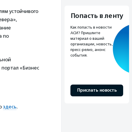
лям устойчивого
Попасть в ленту
евера»,
дание
Как попасть в новости
АСИ? Пришлите
а по
материал о вашей
организации, новость,
пресс-релиз, анонс
события.
ьной
 портал «Бизнес
Прислать новость
но
здесь
.