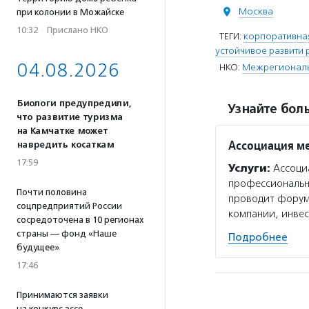
Москва
при колонии в Можайске
10:32
·
Прислано НКО
ТЕГИ:
корпоративная
устойчивое развити
04.08.2026
НКО:
Межрегиональ
Биологи предупредили,
Узнайте боль
что развитие туризма
на Камчатке может
Ассоциация м
навредить косаткам
17:59
Услуги:
Ассоци
профессиональн
Почти половина
проводит форум 
соцпредприятий России
компании, инве
сосредоточена в 10 регионах
страны — фонд «Наше
Подробнее
будущее»
17:46
Принимаются заявки
на конкурс эссе