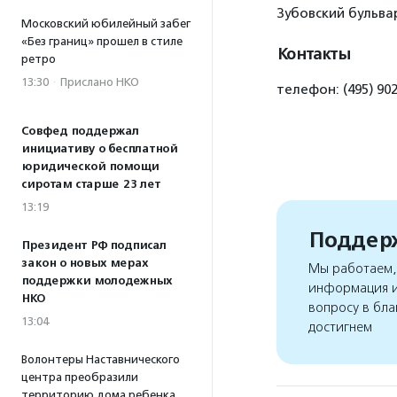
Зубовский бульва
Московский юбилейный забег
«Без границ» прошел в стиле
Контакты
ретро
13:30
·
Прислано НКО
телефон: (495) 90
Совфед поддержал
инициативу о бесплатной
юридической помощи
сиротам старше 23 лет
13:19
Поддерж
Президент РФ подписал
закон о новых мерах
Мы работаем, 
поддержки молодежных
информация и
НКО
вопросу в бла
13:04
достигнем
Волонтеры Наставнического
центра преобразили
территорию дома ребенка