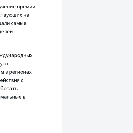
ручение премии
йствующих на
вали самые
целей
международных
руют
м в регионах
ействия с
аботать
имальные в