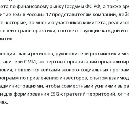
ета по финансовому рынку Госдумы ФС РФ, а также в
витие ESG в России» 17 представителям компаний, де
е, которые, по мнению участников комитета, реализо
нашей стране практики, соответствующие каждой из 
вития.
ренции главы регионов, руководители российских и 
ставители СМИ, экспертных организаций проанализи
овия, поделятся кейсами эколого-социальных програм
программ по привлечению инвесторов, опытом взаимод
администрациями, чтобы совместными усилиями выр
и для формирования ESG-стратегий территорий, опт
иях.