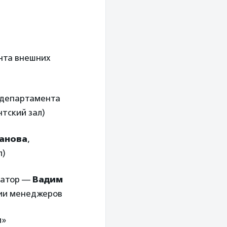
нта внешних
 департамента
тский зал)
анова
,
л)
ератор —
Вадим
ции менеджеров
и»