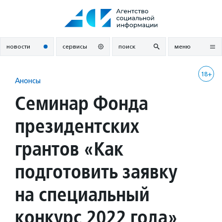
Перейти
к
содержанию
новости
сервисы
поиск
меню
18+
Анонсы
Cеминар Фонда
президентских
грантов «Как
подготовить заявку
на специальный
конкурс 2022 года»