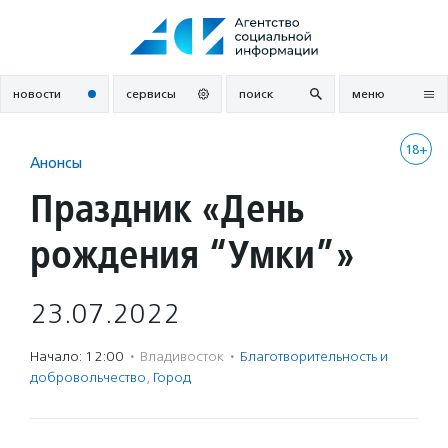
Перейти
к
содержанию
новости
сервисы
поиск
меню
18+
Анонсы
Праздник «День
рождения “Умки”»
23.07.2022
Начало: 12:00
·
Владивосток
·
Благотвори­тель­ность и
доброволь­чест­во
,
Город