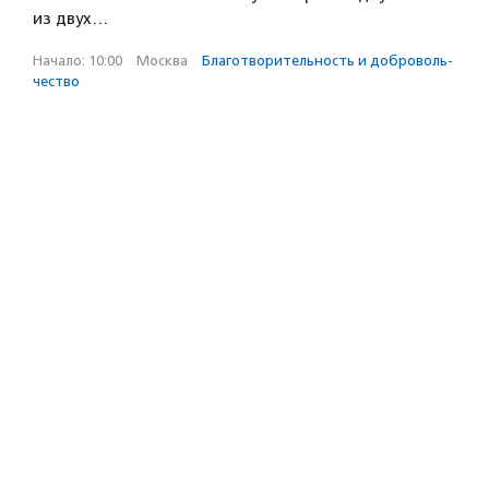
из двух…
Начало: 10:00
·
Москва
·
Благотвори­тель­ность и доброволь­
чест­во