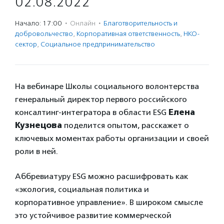
02.08.2022
Начало: 17:00
·
Онлайн
·
Благотвори­тель­ность и
доброволь­чест­во
,
Корпоративная ответственность
,
НКО-
сектор
,
Социальное предпри­нима­тель­ство
На вебинаре Школы социального волонтерства
генеральный директор первого российского
консалтинг-интегратора в области ESG
Елена
Кузнецова
поделится опытом, расскажет о
ключевых моментах работы организации и своей
роли в ней.
Аббревиатуру ESG можно расшифровать как
«экология, социальная политика и
корпоративное управление». В широком смысле
это устойчивое развитие коммерческой