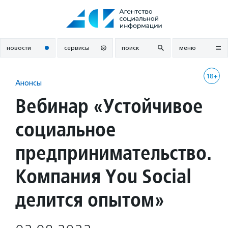
Перейти
к
содержанию
новости
сервисы
поиск
меню
18+
Анонсы
Вебинар «Устойчивое
социальное
предпринимательство.
Компания You Social
делится опытом»