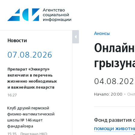
Перейти
к
содержанию
Анонсы
Новости
Онлайн
07.08.2026
грызун
Препарат «Энхерту»
включили в перечень
04.08.202
жизненно необходимых
и важнейших лекарств
Начало: 20:00
·
Онл
16:27
Клуб друзей пермской
физико-математической
Фонд развития 
школы № 146 ищет
фандрайзера
помощи животн
15:35
·
Прислано НКО