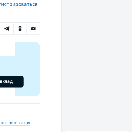
гистрироваться
.
 вклад
росветительская