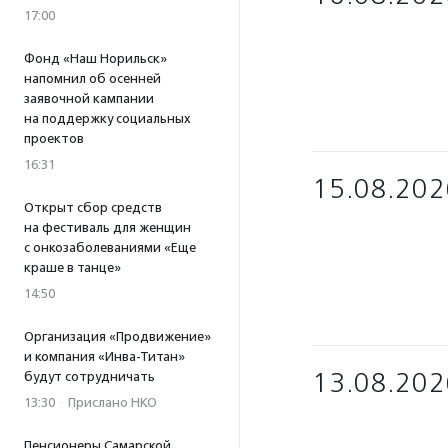
17:00
Фонд «Наш Норильск»
напомнил об осенней
заявочной кампании
на поддержку социальных
проектов
16:31
15.08.202
Открыт сбор средств
на фестиваль для женщин
с онкозаболеваниями «Еще
краше в танце»
14:50
Организация «Продвижение»
и компания «Инва-Титан»
13.08.202
будут сотрудничать
13:30
·
Прислано НКО
Пенсионеры Самарской