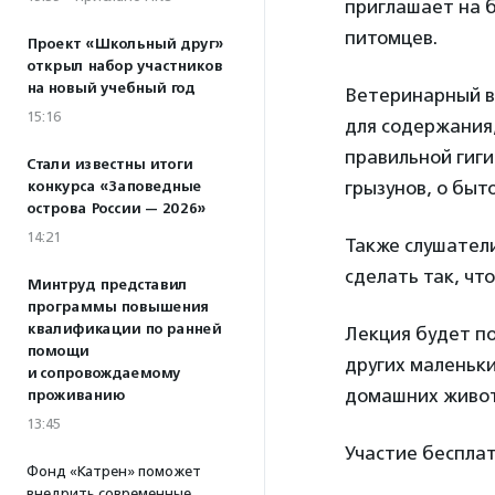
приглашает на 
питомцев.
Проект «Школьный друг»
открыл набор участников
на новый учебный год
Ветеринарный 
15:16
для содержания
правильной гиги
Стали известны итоги
грызунов, о быт
конкурса «Заповедные
острова России — 2026»
14:21
Также слушатели
сделать так, что
Минтруд представил
программы повышения
квалификации по ранней
Лекция будет по
помощи
других маленьки
и сопровождаемому
домашних живо
проживанию
13:45
Участие бесплат
Фонд «Катрен» поможет
внедрить современные