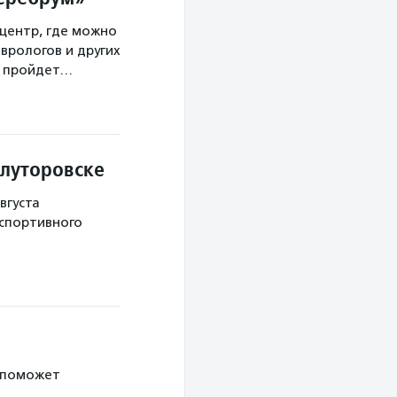
центр, где можно
врологов и других
а пройдет…
Ялуторовске
вгуста
 спортивного
 поможет