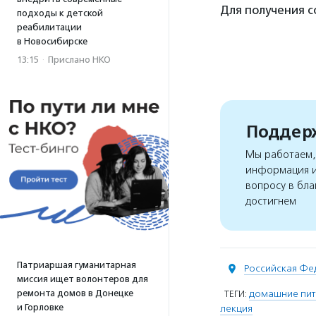
Для получения 
подходы к детской
реабилитации
в Новосибирске
13:15
·
Прислано НКО
Поддерж
Мы работаем, 
информация и
вопросу в бла
достигнем
Патриаршая гуманитарная
Российская Фе
миссия ищет волонтеров для
ремонта домов в Донецке
ТЕГИ:
домашние пи
и Горловке
лекция