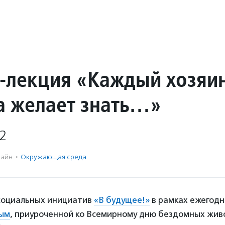
-лекция «Каждый хозяи
а желает знать…»
2
айн
·
Окружающая среда
социальных инициатив
«В будущее!»
в рамках ежегод
ым
, приуроченной ко Всемирному дню бездомных жив