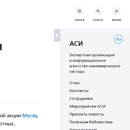
лента
поиск
меню
18+
н
АСИ
Экспертная организация
и информационное
агентство некоммерческого
сектора
О нас
Контакты
Сотрудники
Мероприятия АСИ
Прислать новость
ной акции
Месяц
Полезная библиотека
отных,
Наши издания