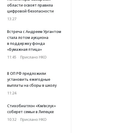
области освоят правила
цифровой безопасности
13:27
Встреча с Андреем Ургантом
стала лотом аукциона
в поддержку фонда
«Бумажная птица»
11:45
·
Прислано НКО
В ОП РФ предложили
установить ежегодные
выплаты на сборы в школу
11:24
Стихобиатлон «Км/вслух»
соберет семьи в Липецке
10:32
·
Прислано НКО