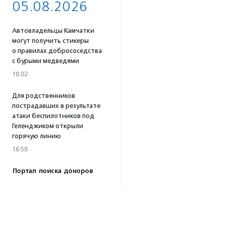
05.08.2026
Автовладельцы Камчатки
могут получить стикеры
о правилах добрососедства
с бурыми медведями
18:02
Для родственников
пострадавших в результате
атаки беспилотников под
Геленджиком открыли
горячую линию
16:58
Портал поиска доноров
крови для животных
«Одной Крови» заработал
по всей России
16:53