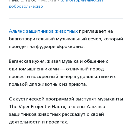
Начало: 18:00
·
Москва
·
Благотвори­тель­ность и
доброволь­чест­во
Альянс защитников животных
приглашает на
благотворительный музыкальный вечер, который
пройдет на фудкоре «Брокколи».
Веганская кухня, живая музыка и общение с
единомышленниками — отличный повод
провести воскресный вечер в удовольствие и с
пользой для животных из приюта.
С акустической программой выступят музыканты
The Viper Project и Настя, а члены Альянса
защитников животных расскажут о своей
деятельности и проектах.