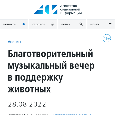
Перейти
к
содержанию
новости
сервисы
поиск
меню
18+
Анонсы
Благотворительный
музыкальный вечер
в поддержку
животных
28.08.2022