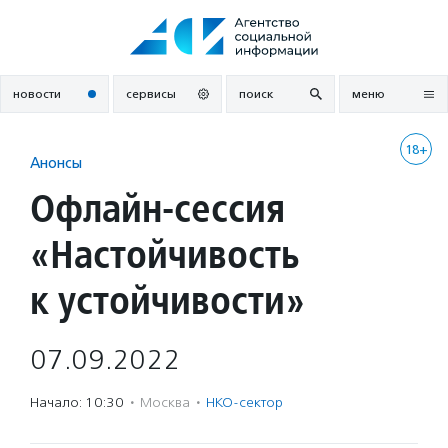
Перейти
к
содержанию
новости
сервисы
поиск
меню
18+
Анонсы
Офлайн-сессия
«Настойчивость
к устойчивости»
07.09.2022
Начало: 10:30
·
Москва
·
НКО-сектор