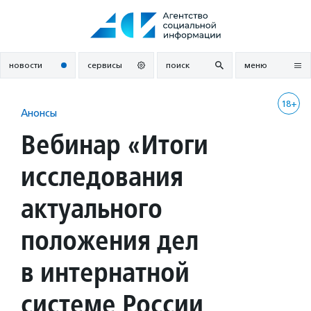
Перейти
к
содержанию
новости
сервисы
поиск
меню
18+
Анонсы
Вебинар «Итоги
исследования
актуального
положения дел
в интернатной
системе России