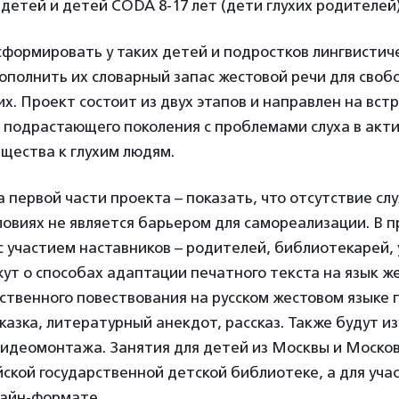
етей и детей CODA 8-17 лет (дети глухих родителей)
сформировать у таких детей и подростков лингвистич
ополнить их словарный запас жестовой речи для сво
их. Проект состоит из двух этапов и направлен на вст
 подрастающего поколения с проблемами слуха в акти
щества к глухим людям.
 первой части проекта – показать, что отсутствие слу
ловиях не является барьером для самореализации. В 
с участием наставников – родителей, библиотекарей, 
ут о способах адаптации печатного текста на язык же
твенного повествования на русском жестовом языке 
казка, литературный анекдот, рассказ. Также будут и
видеомонтажа. Занятия для детей из Москвы и Моско
йской государственной детской библиотеке, а для уча
лайн-формате.