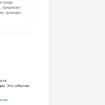
и среди
Услуги:
Фонд «Пушкинская библиотека» подд
, предлагает
и читательские проекты, литературные фестив
ию, проводит…
профориентации для детей и подростков 10-16
Подробнее
уста
ры. Это событие
ест­во