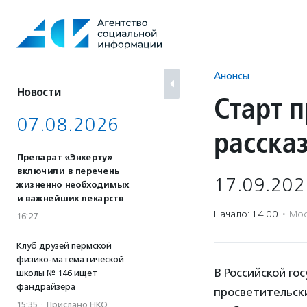
Перейти
к
содержанию
Анонсы
Новости
Старт 
07.08.2026
расска
Препарат «Энхерту»
включили в перечень
17.09.202
жизненно необходимых
и важнейших лекарств
Начало: 14:00
·
Мос
16:27
Клуб друзей пермской
физико-математической
В Российской го
школы № 146 ищет
фандрайзера
просветительски
15:35
·
Прислано НКО