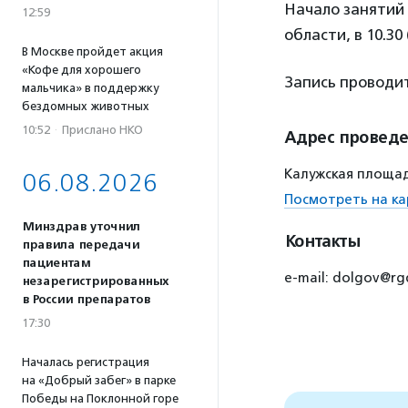
Начало занятий 
12:59
области, в 10.3
В Москве пройдет акция
«Кофе для хорошего
Запись проводит
мальчика» в поддержку
бездомных животных
10:52
·
Прислано НКО
Адрес провед
Калужская площадь
06.08.2026
Посмотреть на ка
Минздрав уточнил
Контакты
правила передачи
пациентам
e-mail: dolgov@rg
незарегистрированных
в России препаратов
17:30
Началась регистрация
на «Добрый забег» в парке
Победы на Поклонной горе