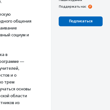
.
Поддержать нас
ескую
бодного общения
Подписаться
раивание
вный социум и
ха в
программе —
учителей,
стов и о
по трем
зучаться основы
вской области
стников из