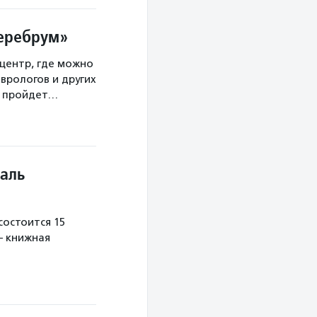
Церебрум»
центр, где можно
врологов и других
а пройдет…
аль
остоится 15
— книжная