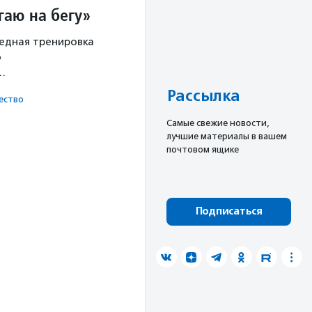
гаю на бегу»
редная тренировка
о
х…
Рассылка
ест­во
Cамые свежие новости,
лучшие материалы в вашем
почтовом ящике
Подписаться