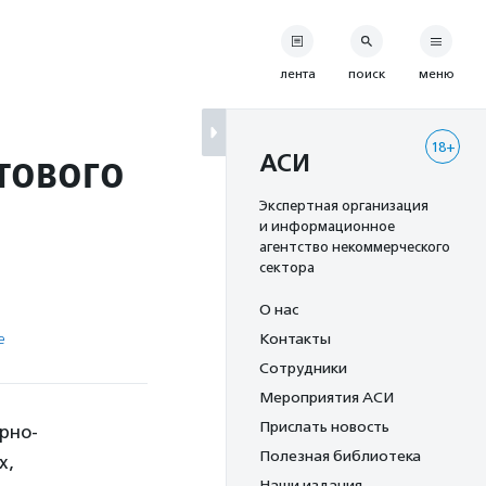
лента
поиск
меню
18+
тового
АСИ
Экспертная организация
и информационное
агентство некоммерческого
сектора
О нас
е
Контакты
Сотрудники
Мероприятия АСИ
Прислать новость
рно-
Полезная библиотека
х,
Наши издания