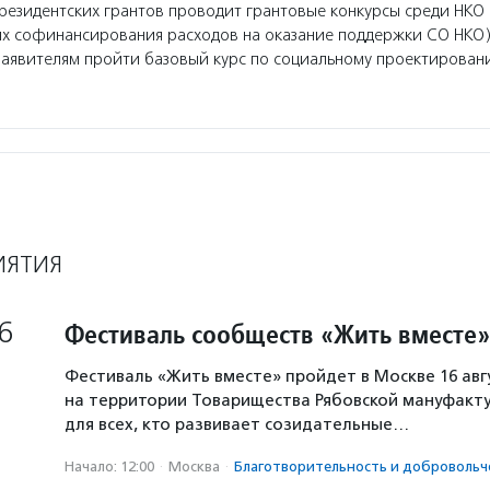
езидентских грантов проводит грантовые конкурсы среди НКО 
ях софинансирования расходов на оказание поддержки СО НКО)
заявителям пройти базовый курс по социальному проектирован
ИЯТИЯ
6
Фестиваль сообществ «Жить вместе»
Фестиваль «Жить вместе» пройдет в Москве 16 авг
на территории Товарищества Рябовской мануфакту
для всех, кто развивает созидательные…
Начало: 12:00
·
Москва
·
Благотвори­тель­ность и доброволь­ч