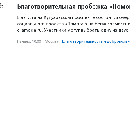
6
Благотворительная пробежка «Помо
8 августа на Кутузовском проспекте состоится оче
социального проекта «Помогаю на бегу» совместн
с lamoda.ru. Участники могут выбрать одну из дву
Начало: 10:00
·
Москва
·
Благотвори­тель­ность и доброволь­ч