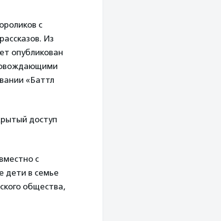
ороликов с
рассказов. Из
дет опубликован
провождающими
овании «Баттл
крытый доступ
вместно с
 дети в семье
ского общества,