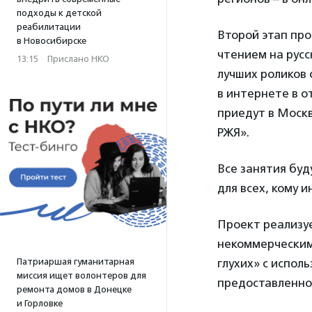
подходы к детской
реабилитации
Второй этап про
в Новосибирске
чтением на русс
13:15
·
Прислано НКО
лучших роликов 
в интернете в 
приедут в Москв
РЖЯ».
Все занятия бу
для всех, кому и
Проект реализуе
некоммерческим
Патриаршая гуманитарная
глухих» с испол
миссия ищет волонтеров для
предоставленно
ремонта домов в Донецке
и Горловке