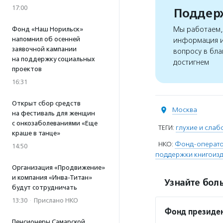
17:00
Поддерж
Мы работаем, 
Фонд «Наш Норильск»
напомнил об осенней
информация и
заявочной кампании
вопросу в бла
на поддержку социальных
достигнем
проектов
16:31
Открыт сбор средств
Москва
на фестиваль для женщин
с онкозаболеваниями «Еще
ТЕГИ:
глухие и сла
краше в танце»
НКО:
Фонд-оператор
14:50
поддержки книгоизд
Организация «Продвижение»
и компания «Инва-Титан»
Узнайте боль
будут сотрудничать
13:30
·
Прислано НКО
Фонд президен
Пенсионеры Самарской