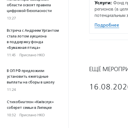
Услуги:
Фонд пр
области освоят правила
регионов (в цел
цифровой безопасности
потенциальным 
13:27
Подробнее
Встреча с Андреем Ургантом
стала лотом аукциона
в поддержку фонда
«Бумажная птица»
11:45
·
Прислано НКО
ЕЩЁ МЕРОПР
В ОП РФ предложили
установить ежегодные
выплаты на сборы в школу
16.08.202
11:24
Стихобиатлон «Км/вслух»
соберет семьи в Липецке
10:32
·
Прислано НКО