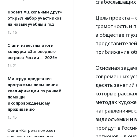
слабослышащих д
Проект «Школьный друг»
Цель проекта – 
открыл набор участников
на новый учебный год
грамотность и п
15:16
в обществе глух
представителей
Стали известны итоги
приближение об
конкурса «Заповедные
острова России — 2026»
14:21
Основная задача
современных ус
Минтруд представил
десять занятий 
программы повышения
квалификации по ранней
которые расскаж
помощи
методах художес
и сопровождаемому
проживанию
направлениям: с
13:45
видеосъемки и 
пройдут в Росси
Фонд «Катрен» поможет
регионов – в он
внедрить современные