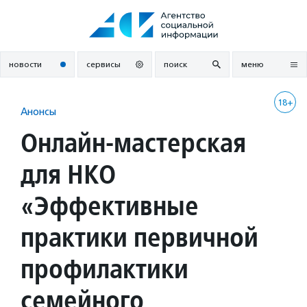
Перейти
к
содержанию
новости
сервисы
поиск
меню
18+
Анонсы
Онлайн-мастерская
для НКО
«Эффективные
практики первичной
профилактики
семейного