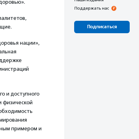
доровью».
Поддержать нас
палитетов,
ющие.
Подписаться
оровья нации»,
альная
оддержке
министраций
го и доступного
и физической
еобходимость
рмирования
чным примером и