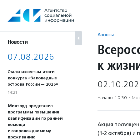
Перейти
к
содержанию
Анонсы
Новости
Всерос
07.08.2026
к жизн
Стали известны итоги
конкурса «Заповедные
02.10.202
острова России — 2026»
14:21
Начало: 10:30
·
Мос
Минтруд представил
программы повышения
квалификации по ранней
Акция посвящен
помощи
и сопровождаемому
(1-2 октября) и
проживанию