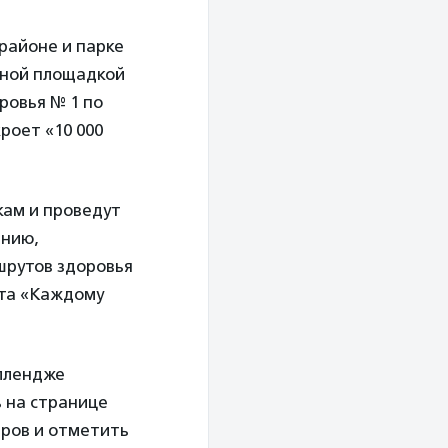
районе и парке
ьной площадкой
ровья № 1 по
роет «10 000
кам и проведут
анию,
шрутов здоровья
кта «Каждому
еллендже
ь на странице
еров и отметить