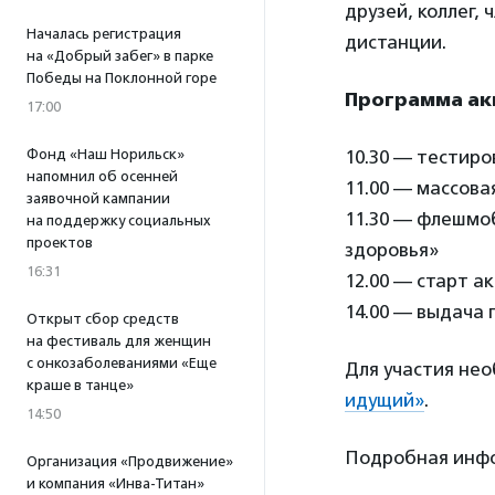
друзей, коллег,
Началась регистрация
дистанции.
на «Добрый забег» в парке
Победы на Поклонной горе
Программа ак
17:00
Фонд «Наш Норильск»
10.30 — тестиро
напомнил об осенней
11.00 — массова
заявочной кампании
11.30 — флешмо
на поддержку социальных
проектов
здоровья»
16:31
12.00 — старт а
14.00 — выдача
Открыт сбор средств
на фестиваль для женщин
с онкозаболеваниями «Еще
Для участия не
краше в танце»
идущий»
.
14:50
Подробная инфо
Организация «Продвижение»
и компания «Инва-Титан»