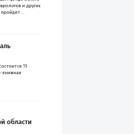
врологов и других
а пройдет…
аль
остоится 15
— книжная
й области