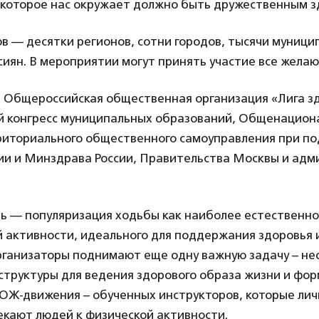
 которое нас окружает должно быть дружественным з
в — десятки регионов, сотни городов, тысячи муници
сиян. В мероприятии могут принять участие все жела
 Общероссийская общественная организация «Лига зд
 конгресс муниципальных образований, Общенацион
риториального общественного самоуправления при п
ии и Минздрава России, Правительства Москвы и ад
ь — популяризация ходьбы как наиболее естественно
 активности, идеального для поддержания здоровья 
рганизаторы поднимают еще одну важную задачу – н
структуры для ведения здорового образа жизни и фо
ЗОЖ-движения – обученных инструкторов, которые ли
екают людей к физической активности.