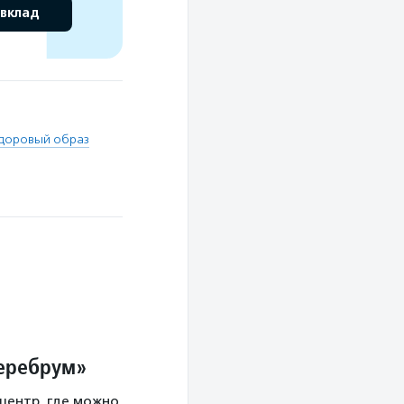
 вклад
доровый образ
Церебрум»
центр, где можно