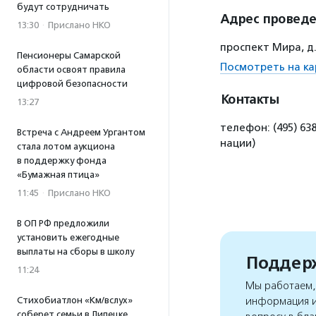
будут сотрудничать
Адрес провед
13:30
·
Прислано НКО
проспект Мира, д.
Пенсионеры Самарской
Посмотреть на ка
области освоят правила
цифровой безопасности
Контакты
13:27
телефон: (495) 638
Встреча с Андреем Ургантом
нации)
стала лотом аукциона
в поддержку фонда
«Бумажная птица»
11:45
·
Прислано НКО
В ОП РФ предложили
установить ежегодные
выплаты на сборы в школу
Поддерж
11:24
Мы работаем, 
Стихобиатлон «Км/вслух»
информация и
соберет семьи в Липецке