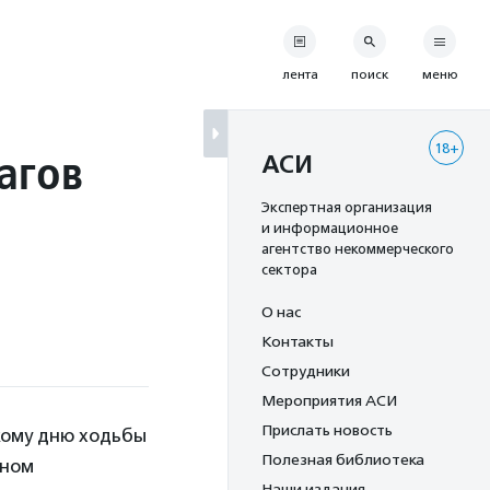
лента
поиск
меню
18+
агов
АСИ
Экспертная организация
и информационное
агентство некоммерческого
сектора
О нас
Контакты
Сотрудники
Мероприятия АСИ
Прислать новость
кому дню ходьбы
Полезная библиотека
аном
Наши издания