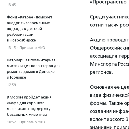
«Пространство,
13:45
Среди участнико
Фонд «Катрен» поможет
внедрить современные
сотни тысяч рос
подходы к детской
реабилитации
Акцию проводят
в Новосибирске
Общероссийский
13:15
·
Прислано НКО
ассоциация тер
Патриаршая гуманитарная
Минспорта Росс
миссия ищет волонтеров для
регионов.
ремонта домов в Донецке
и Горловке
12:59
Основная ее цел
вида физической
В Москве пройдет акция
формы. Также о
«Кофе для хорошего
мальчика» в поддержку
создания инфра
бездомных животных
волонтерского 
10:52
·
Прислано НКО
знаниями привл