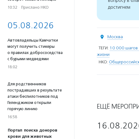
вопросу в бла
достигнем
10:32
·
Прислано НКО
05.08.2026
Москва
Автовладельцы Камчатки
могут получить стикеры
ТЕГИ:
10 000 шагов 
о правилах добрососедства
жизни
с бурыми медведями
НКО:
Общероссийска
18:02
Для родственников
пострадавших в результате
атаки беспилотников под
Геленджиком открыли
ЕЩЁ МЕРОПР
горячую линию
16:58
16.08.202
Портал поиска доноров
крови для животных