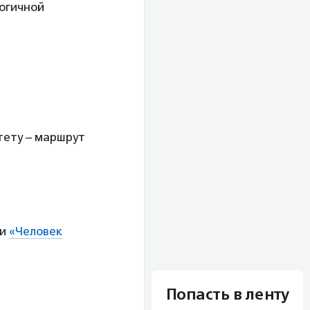
логичной
тету – маршрут
ии
«Человек
Попасть в ленту