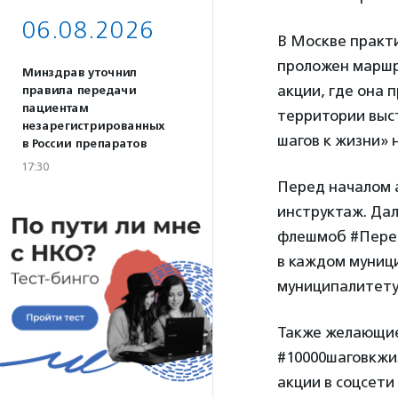
06.08.2026
В Москве практ
проложен маршр
Минздрав уточнил
акции, где она 
правила передачи
пациентам
территории выст
незарегистрированных
шагов к жизни» 
в России препаратов
17:30
Перед началом а
инструктаж. Дал
флешмоб #Перед
в каждом муниц
муниципалитету
Также желающие
#10000шаговкжиз
акции в соцсети