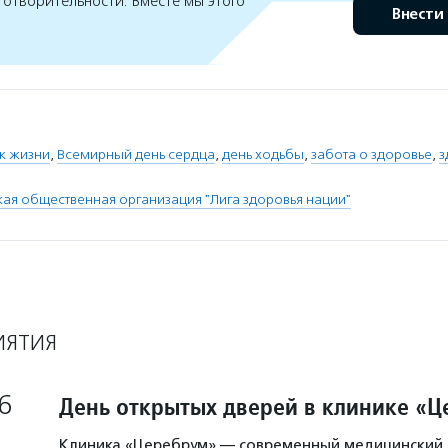
готворительности. Вместе мы этого
Внести
к жизни
,
Всемирный день сердца
,
день ходьбы
,
забота о здоровье
,
з
я общественная организация "Лига здоровья нации"
ИЯТИЯ
6
День открытых дверей в клинике «
Клиника «Церебрум» — современный медицинский 