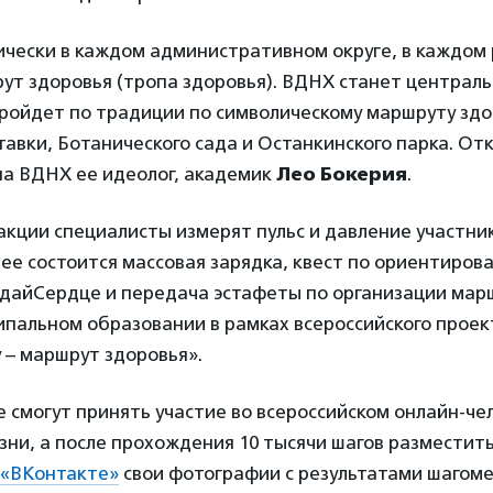
ически в каждом административном округе, в каждом 
ут здоровья (тропа здоровья). ВДНХ станет централ
пройдет по традиции по символическому маршруту здо
авки, Ботанического сада и Останкинского парка. Отк
на ВДНХ ее идеолог, академик
Лео Бокерия
.
кции специалисты измерят пульс и давление участни
ее состоится массовая зарядка, квест по ориентиров
айСердце и передача эстафеты по организации мар
ипальном образовании в рамках всероссийского прое
 – маршрут здоровья».
 смогут принять участие во всероссийском онлайн-ч
ни, а после прохождения 10 тысячи шагов разместит
«ВКонтакте»
свои фотографии с результатами шагом