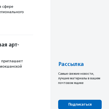
в сфере
егионального
ая арт-
й приглашает
Рассылка
 мокшанской
Cамые свежие новости,
лучшие материалы в вашем
почтовом ящике
Подписаться