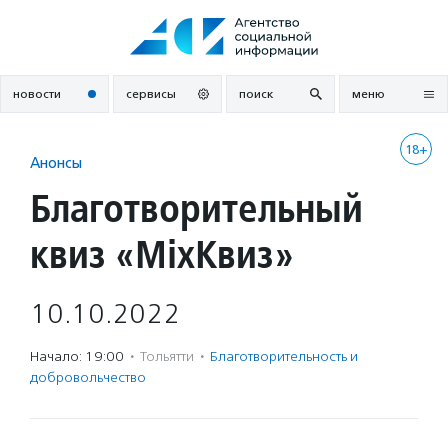
Перейти
к
содержанию
новости
сервисы
поиск
меню
18+
Анонсы
Благотворительный
квиз «MixКвиз»
10.10.2022
Начало: 19:00
·
Тольятти
·
Благотвори­тель­ность и
доброволь­чест­во