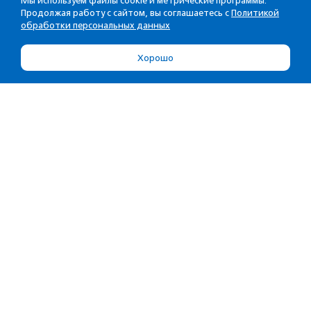
Мы используем файлы cookie и метрические программы.
Продолжая работу с сайтом, вы соглашаетесь с
Политикой
обработки персональных данных
Хорошо