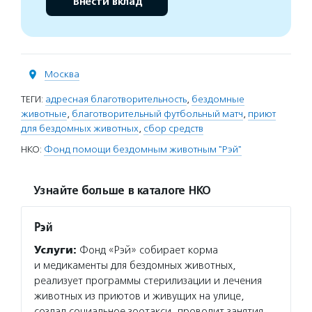
Внести вклад
Москва
ТЕГИ:
адресная благотворительность
,
бездомные
животные
,
благотворительный футбольный матч
,
приют
для бездомных животных
,
сбор средств
НКО:
Фонд помощи бездомным животным "Рэй"
Узнайте больше в каталоге НКО
Рэй
Услуги:
Фонд «Рэй» собирает корма
и медикаменты для бездомных животных,
реализует программы стерилизации и лечения
животных из приютов и живущих на улице,
создал социальное зоотакси, проводит занятия,