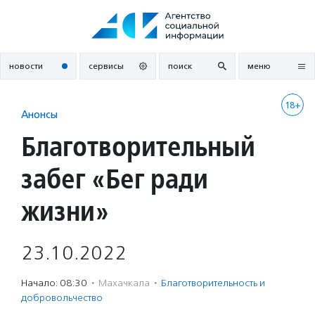
Перейти
к
содержанию
новости
сервисы
поиск
меню
18+
Анонсы
Благотворительный
забег «Бег ради
жизни»
23.10.2022
Начало: 08:30
·
Махачкала
·
Благотвори­тель­ность и
доброволь­чест­во