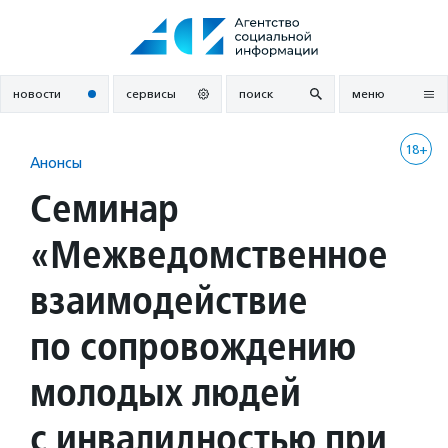
Перейти
к
содержанию
новости
сервисы
поиск
меню
18+
Анонсы
Семинар
«Межведомственное
взаимодействие
по сопровождению
молодых людей
с инвалидностью при