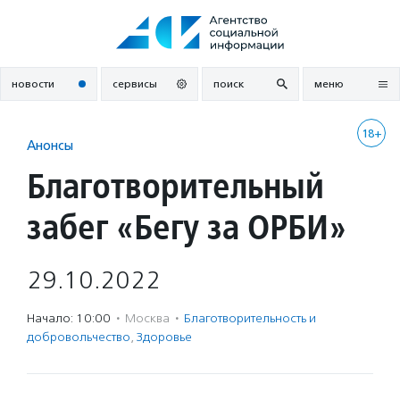
Перейти
к
содержанию
новости
сервисы
поиск
меню
18+
Анонсы
Благотворительный
забег «Бегу за ОРБИ»
29.10.2022
Начало: 10:00
·
Москва
·
Благотвори­тель­ность и
доброволь­чест­во
,
Здоровье