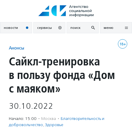
Перейти
к
содержанию
новости
сервисы
поиск
меню
18+
Анонсы
Сайкл-тренировка
в пользу фонда «Дом
с маяком»
30.10.2022
Начало: 15:00
·
Москва
·
Благотвори­тель­ность и
доброволь­чест­во
,
Здоровье