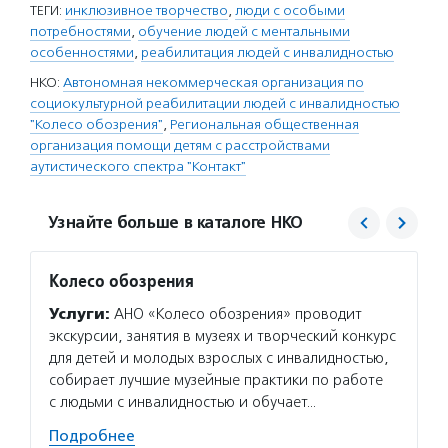
ТЕГИ:
инклюзивное творчество
,
люди с особыми
потребностями
,
обучение людей с ментальными
особенностями
,
реабилитация людей с инвалидностью
НКО:
Автономная некоммерческая организация по
социокультурной реабилитации людей с инвалидностью
"Колесо обозрения"
,
Региональная общественная
организация помощи детям с расстройствами
аутистического спектра "Контакт"
Узнайте больше в каталоге НКО
Колесо обозрения
Конта
Услуги:
АНО «Колесо обозрения» проводит
Услуг
экскурсии, занятия в музеях и творческий конкурс
с расс
для детей и молодых взрослых с инвалидностью,
семьям
собирает лучшие музейные практики по работе
и ресу
с людьми с инвалидностью и обучает…
обучаю
специа
Подробнее