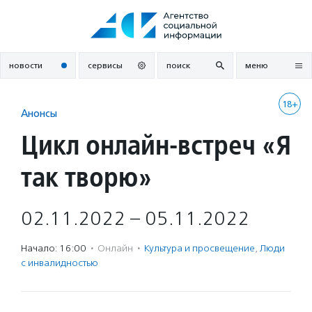
Перейти
к
содержанию
новости
сервисы
поиск
меню
18+
Анонсы
Цикл онлайн-встреч «Я
так творю»
02.11.2022 – 05.11.2022
Начало: 16:00
·
Онлайн
·
Культура и просвещение
,
Люди
с инвалидностью