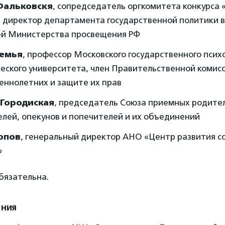
Фальковскя
, сопредседатель оргкомитета конкурса 
, директор департамента государственной политики 
ей Министерства просвещения РФ
Семья
, профессор Московского государственного псих
еского университета, член Правительственной комис
еннолетних и защите их прав
 Городиская
, председатель Союза приемных родите
лей, опекунов и попечителей и их объединений
опов
, генеральный директор АНО «Центр развития с
»
бязательна.
ения