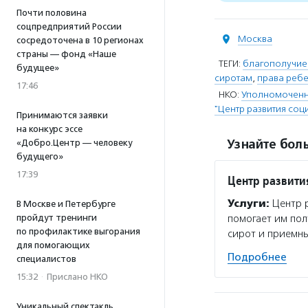
Почти половина
соцпредприятий России
Москва
сосредоточена в 10 регионах
страны — фонд «Наше
ТЕГИ:
благополучие 
будущее»
сиротам
,
права реб
17:46
НКО:
Уполномоченн
"Центр развития соц
Принимаются заявки
на конкурс эссе
Узнайте боль
«Добро.Центр — человеку
будущего»
17:39
Центр развити
Услуги:
Центр р
В Москве и Петербурге
пройдут тренинги
помогает им пол
по профилактике выгорания
сирот и приемны
для помогающих
Подробнее
специалистов
15:32
·
Прислано НКО
Уникальный спектакль