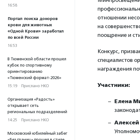
Минпросвещения 
16:58
профессиональн
отношении несо
Портал поиска доноров
крови для животных
на совершенств
«Одной Крови» заработал
поощрение и ст
по всей России
16:53
Конкурс, призв
В Тюменской области прошел
специалистов ор
кубок по спортивному
награждения по
ориентированию
«Тюменский формат-2026»
Участники:
15:19
·
Прислано НКО
Организация «Радость»
Елена М
открывает сеть
законодат
региональных подразделений
14:25
·
Прислано НКО
Алексей
Уполномо
Московский юбилейный забег
«Без границ» прошел в стиле