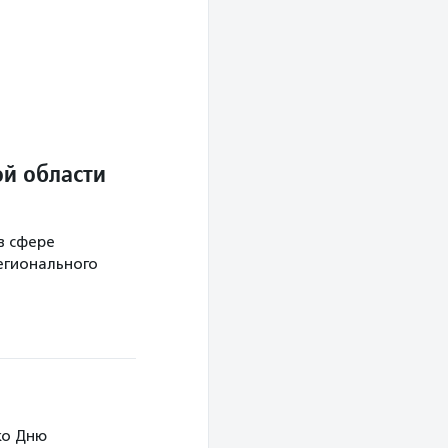
й области
в сфере
егионального
ко Дню