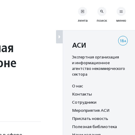
лента
поиск
меню
18+
ная
АСИ
оне
Экспертная организация
и информационное
агентство некоммерческого
сектора
О нас
Контакты
Сотрудники
Мероприятия АСИ
Прислать новость
Полезная библиотека
Наши издания