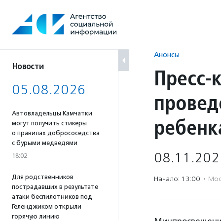
Перейти
к
содержанию
Анонсы
Новости
Пресс-
05.08.2026
провед
Автовладельцы Камчатки
ребенк
могут получить стикеры
о правилах добрососедства
с бурыми медведями
08.11.202
18:02
Для родственников
Начало: 13:00
·
Мос
пострадавших в результате
атаки беспилотников под
Геленджиком открыли
горячую линию