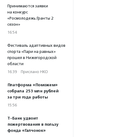
Принимаются заявки
на конкурс
«Росмолодежь.Гранты 2
сезон»
16:54
Фестиваль адаптивных видов
спорта «Пари на равных»
прошел в Нижегородской
области
16:39
·
Прислано НКО
Платформа «Поможем»
собрала 253 млн рублей
за три года работы
15:56
Т-Банк удвоит
пожертвования в пользу
фонда «Галчонок»