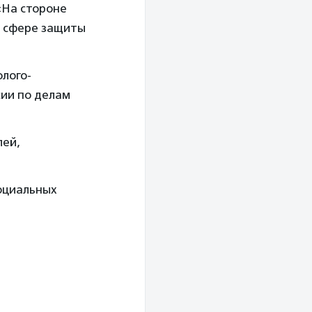
«На стороне
в сфере защиты
олого-
сии по делам
лей,
оциальных