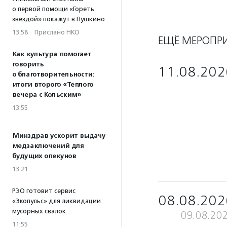
о первой помощи «Гореть
звездой» покажут в Пушкино
13:58
·
Прислано НКО
ЕЩЁ МЕРОПР
Как культура помогает
говорить
11.08.202
о благотворительности:
итоги второго «Теплого
вечера с Кольским»
13:55
Минздрав ускорит выдачу
медзаключений для
будущих опекунов
13:21
РЭО готовит сервис
08.08.202
«Экопульс» для ликвидации
мусорных свалок
09.08.20
11:55