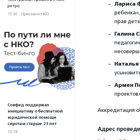
Лариса 
ретро
ребенка»
13:30
·
Прислано НКО
прав дет
Галина 
педагогич
несоверш
Наталья
усыновите
Армен П
проектов
Совфед поддержал
Аккредитация о
инициативу о бесплатной
юридической помощи
сиротам старше 23 лет
Адрес провед
13:19