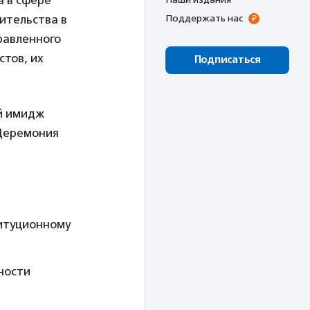
а в сфере
ительства в
Поддержать нас
равленного
тов, их
Подписаться
й имидж
 Церемония
титуционному
ности