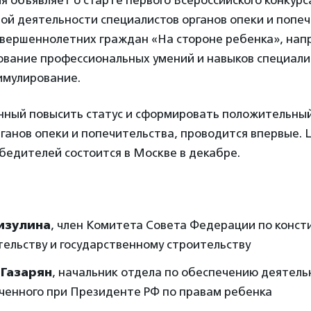
объявляет о старте первого Всероссийского конкурс
ой деятельности специалистов органов опеки и попеч
вершеннолетних граждан «На стороне ребенка», нап
ование профессиональных умений и навыков специалис
имулирование.
анный повысить статус и сформировать положительны
ганов опеки и попечительства, проводится впервые.
бедителей состоится в Москве в декабре.
изулина
, член Комитета Совета Федерации по конс
ельству и государственному строительству
 Газарян
, начальник отдела по обеспечению деятель
ченного при Президенте РФ по правам ребенка