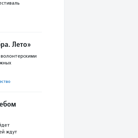
Фестиваль
ра. Лето»
с волонтерскими
ужных
ест­во
небом
йдет
тей ждут