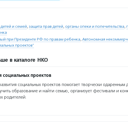
детей и семей
,
защита прав детей
,
органы опеки и попечительства
,
енка
ый при Президенте РФ по правам ребенка
,
Автономная некоммерче
иальных проектов"
ше в каталоге НКО
я социальных проектов
азвития социальных проектов помогает творчески одаренным 
учить образование и найти семью, организует фестивали и конк
х родителей.