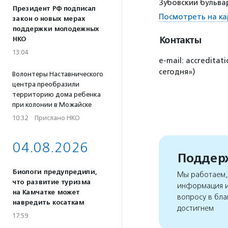
Зубовский бульвар
Президент РФ подписал
Посмотреть на ка
закон о новых мерах
поддержки молодежных
Контакты
НКО
13:04
e-mail: accredit
сегодня»)
Волонтеры Наставнического
центра преобразили
территорию дома ребенка
при колонии в Можайске
10:32
·
Прислано НКО
04.08.2026
Поддерж
Биологи предупредили,
Мы работаем, 
что развитие туризма
информация и
на Камчатке может
вопросу в бла
навредить косаткам
достигнем
17:59