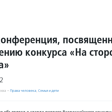
конференция, посвящен
ению конкурса «На стор
а»
2
ква
·
Права человека
,
Семья и дети