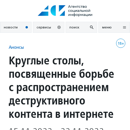
Перейти
к
содержанию
новости
сервисы
поиск
меню
18+
Анонсы
Круглые столы,
посвященные борьбе
с распространением
деструктивного
контента в интернете