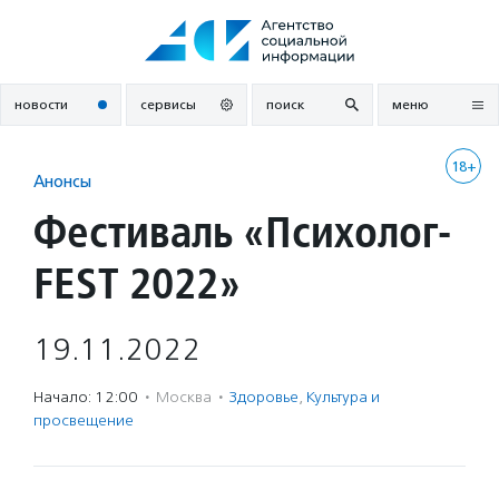
Перейти
к
содержанию
новости
сервисы
поиск
меню
18+
Анонсы
Фестиваль «Психолог-
FEST 2022»
19.11.2022
Начало: 12:00
·
Москва
·
Здоровье
,
Культура и
просвещение