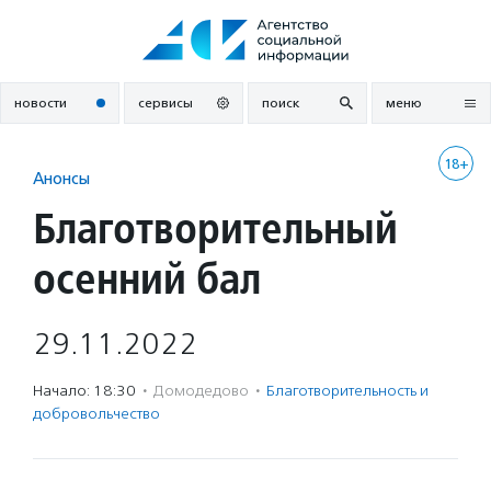
Перейти
к
содержанию
новости
сервисы
поиск
меню
18+
Анонсы
Благотворительный
осенний бал
29.11.2022
Начало: 18:30
·
Домодедово
·
Благотвори­тель­ность и
доброволь­чест­во